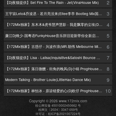
2
【Dj夜猫提供】Set Fire To The Rain - Jet(VinaHouse Mix)
3
王宇宙Leto&乔浚丞 - 若月亮没来(Eltee李亭 Bootleg Mix国语合唱)
4
【172Mix独家】东木木&虎爷慧声慧影 - 我是飘零的尘埃(Dj十三 Melbourne Mix国语男)
5
廉江Dj锋少-国粤语FunkyHouse音乐辞旧迎新带你全新启航跨年专辑172Mix串烧
6
【172Mix独家】古惑仔 - 兴波作浪(MR.朝伟 Melbourne Mix粤语男)
7
【Dj夜猫提供】Lisa - Lalisa(Inquisitive&Satoshi Bounce Mix)
8
【172Mix独家】落日微醺 - 街角的晚风(Dj小锦 ProgHouse Mix粤语女)
9
Modern Talking - Brother Louie(LittleHao Dance Mix)
10
【172Mix独家】林怡冰 - 原谅错爱的心(Dj欧仔 ProgHouse Mix粤语女)
Copyright © 2026 www.172mix.com
桂公网安备 45010002450662 号
桂网文〔2024〕3347-059号
许可证：桂ICP备2021007224号