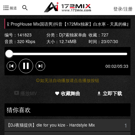
频道
登录/注册
索 ProgHouse Mix国语男)抖音
【172Mix独家】白水寒 - 天真的橡皮(Dj7
编号：141823
分类：
Dj7索独家单曲
收藏：727
音质：320 Kbps
大小：12.74MB
时间：23/07/30
00:02
/
05:33
如无法自动播放请点击播放按钮
播放MV
收藏舞曲
立即下载
猜你喜欢
1
【DJ夜猫提供】die for you kize - Hardstyle Mix