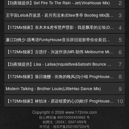
2
【Dj夜猫提供】Set Fire To The Rain - Jet(VinaHouse Mix)
3
王宇宙Leto&乔浚丞 - 若月亮没来(Eltee李亭 Bootleg Mix国语合唱)
4
【172Mix独家】东木木&虎爷慧声慧影 - 我是飘零的尘埃(Dj十三 Melbourne Mix国语男)
5
廉江Dj锋少-国粤语FunkyHouse音乐辞旧迎新带你全新启航跨年专辑172Mix串烧
6
【172Mix独家】古惑仔 - 兴波作浪(MR.朝伟 Melbourne Mix粤语男)
7
【Dj夜猫提供】Lisa - Lalisa(Inquisitive&Satoshi Bounce Mix)
8
【172Mix独家】落日微醺 - 街角的晚风(Dj小锦 ProgHouse Mix粤语女)
9
Modern Talking - Brother Louie(LittleHao Dance Mix)
10
【172Mix独家】林怡冰 - 原谅错爱的心(Dj欧仔 ProgHouse Mix粤语女)
Copyright © 2026 www.172mix.com
桂公网安备 45010002450662 号
桂网文〔2024〕3347-059号
许可证：桂ICP备2021007224号