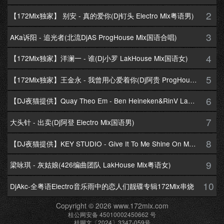
2
【172Mix独家】 别安 - 真的爱你(Dj钉头 Electro Mix粤语男)
3
AKa诉阳 - 追光者(北流DjAS ProgHouse Mix国语合唱)
4
【172Mix独家】洋澜一 - 谁(Dj小罗 LakHouse Mix国语女)
5
【172Mix独家】王金永 - 我曾用心爱着你(Dj阿贵 ProgHouse Mix国语男)
6
【DJ夜猫提供】Quay Theo Em - Ben Heineken&RinV LakHouse Mix
7
大头针 - 出卖(Dj阿登 Electro Mix国语男)
8
【DJ夜猫提供】KEY STUDIO - Give It To Me Shine On Me By Lambo Thea
9
梁咏琪 - 灰姑娘(426编曲团队 LakHouse Mix粤语女)
10
DjAkc-全粤语Electro音乐雨中的恋人们靓碟专辑172Mix串烧
Copyright © 2026 www.172mix.com
桂公网安备 45010002450662 号
桂网文〔2024〕3347-059号