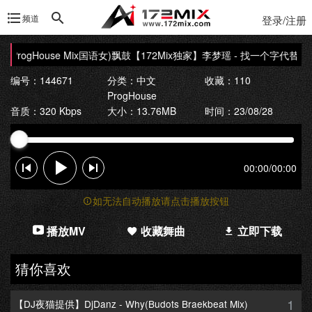
频道
登录/注册
ProgHouse Mix国语女)飘鼓
【172Mix独家】李梦瑶 - 找一个字代替(Dj华仔
编号：144671
分类：
中文
收藏：110
ProgHouse
音质：320 Kbps
大小：13.76MB
时间：23/08/28
00:00
/
00:00
如无法自动播放请点击播放按钮
播放MV
收藏舞曲
立即下载
猜你喜欢
1
【DJ夜猫提供】DjDanz - Why(Budots Braekbeat Mix)