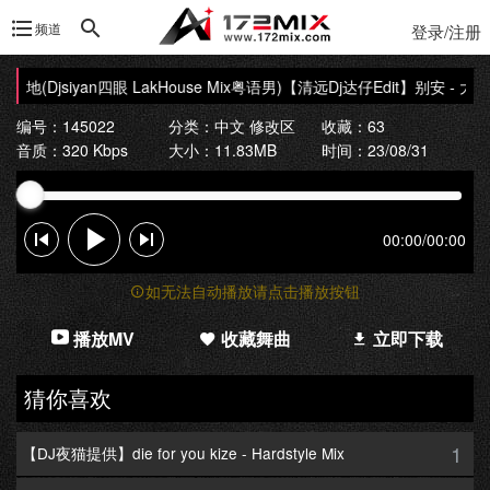
频道
登录/注册
地(Djsiyan四眼 LakHouse Mix粤语男)
【清远Dj达仔Edit】别安 - 大地(Dj
编号：145022
分类：
中文 修改区
收藏：63
音质：320 Kbps
大小：11.83MB
时间：23/08/31
00:00
/
00:00
如无法自动播放请点击播放按钮
播放MV
收藏舞曲
立即下载
猜你喜欢
1
【DJ夜猫提供】die for you kize - Hardstyle Mix