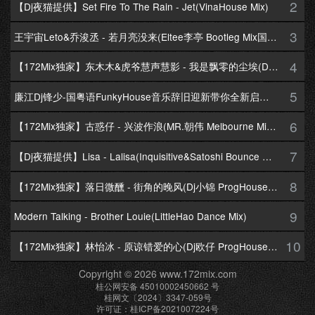
2
【Dj夜猫提供】Set Fire To The Rain - Jet(VinaHouse Mix)
3
王宇宙Leto&乔浚丞 - 若月亮没来(Eltee李亭 Bootleg Mix国语合唱)
4
【172Mix独家】东木木&虎爷慧声慧影 - 我是飘零的尘埃(Dj十三 Melbourne Mix国语男)
5
廉江Dj锋少-国粤语FunkyHouse音乐辞旧迎新带你全新启航跨年专辑172Mix串烧
6
【172Mix独家】古惑仔 - 兴波作浪(MR.朝伟 Melbourne Mix粤语男)
7
【Dj夜猫提供】Lisa - Lalisa(Inquisitive&Satoshi Bounce Mix)
8
【172Mix独家】落日微醺 - 街角的晚风(Dj小锦 ProgHouse Mix粤语女)
9
Modern Talking - Brother Louie(LittleHao Dance Mix)
10
【172Mix独家】林怡冰 - 原谅错爱的心(Dj欧仔 ProgHouse Mix粤语女)
Copyright © 2026 www.172mix.com
桂公网安备 45010002450662 号
桂网文〔2024〕3347-059号
许可证：桂ICP备2021007224号