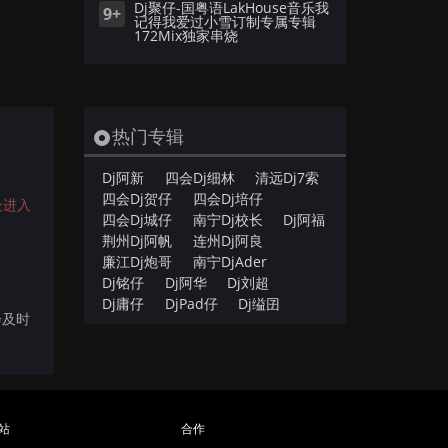
Dj聚仔-国粤语LakHouse音乐我
9+
记得我爱过小雪订制专属专辑
172Mix独家串烧
热门专辑
。
Dj阿新
四会Dj细林
清远Dj7索
四会Dj贺仔
四会Dj培仔
处进入
四会Dj城仔
南宁Dj校长
Dj阿福
荆州Dj阿帆
连州Dj阿良
廉江Dj炮哥
南宁DjAder
Dj铭仔
Dj阿华
Dj刘超
Dj庸仔
DjPad仔
Dj缢囝
会及时
站
合作