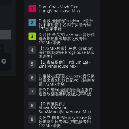
Dont Cha - Vavh Fixx
1
Hung(VinaHouse Mix)
Dj金诚-全国语ProgHouse音乐
2
我不该用情甲乙丙丁抖音专辑
172独家串烧
Dj叶仔-全英文LakHouse音乐精
3
选近期热播柬埔寨之夜专辑
172Mix串烧
播
【172Mix独家】马也_Crabbit -
4
海屿你(Dj炮仔 ProgHouse Mix
国语男)
【Dj夜猫提供】Trói Em Lại -
5
Zinz(VinaHouse Mix)
Dj蛋挞-全国语LakHouse音乐柬
6
埔寨之夜&甜妹日记Vol.7跳舞专
辑172Mix串烧
新兴Dj细钊-全国语歌曲连版打
7
造嘉欣翻唱港风发烧人声串烧
【Dj夜猫提供】
8
Above&Beyond -
Sun&Moon(VinaHouse Mix)
Dj阿立-国粤语FunkyHouse音
9
乐咧哥生日专属定制热播专辑
172Mix串烧