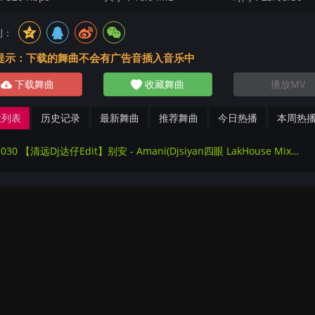
到：
提示：下载的舞曲不会有广告音插入音乐中
下载舞曲
收藏舞曲
播放MV
放列表
历史记录
最新舞曲
推荐舞曲
今日热播
本周热
145030 【清远Dj达仔Edit】别安 - Amani(Djsiyan四眼 LakHouse Mix粤语男)