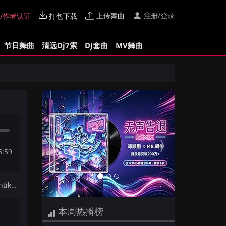
上传舞曲
注册/登录
/作者认证
打包下载
节日舞曲
清远Dj7索
DJ套曲
MV舞曲
Previous
Next
6:59
下一首：Siti Badriah - Lagi Syantik(DjAzGe Electro Mix)细狗专属
本周热播榜