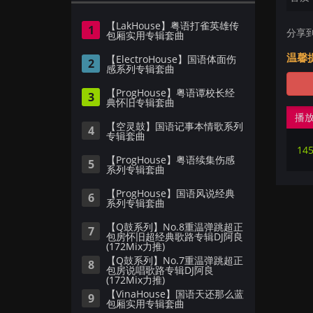
【LakHouse】粤语打雀英雄传
1
分享
包厢实用专辑套曲
温馨
【ElectroHouse】国语体面伤
2
感系列专辑套曲
【ProgHouse】粤语谭校长经
3
典怀旧专辑套曲
播
【空灵鼓】国语记事本情歌系列
4
专辑套曲
【ProgHouse】粤语续集伤感
5
系列专辑套曲
【ProgHouse】国语风说经典
6
系列专辑套曲
【Q鼓系列】No.8重温弹跳超正
7
包房怀旧超经典歌路专辑DJ阿良
(172Mix力推)
【Q鼓系列】No.7重温弹跳超正
8
包房说唱歌路专辑DJ阿良
(172Mix力推)
【VinaHouse】国语天还那么蓝
9
包厢实用专辑套曲