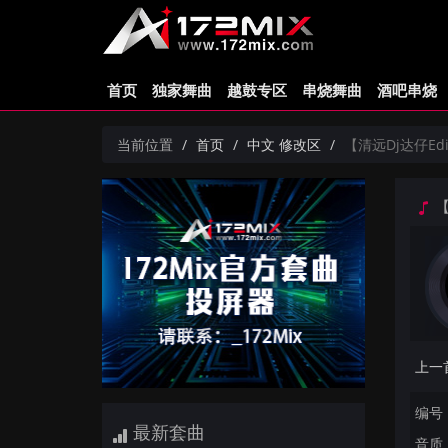
首页
独家舞曲
越鼓专区
串烧舞曲
酒吧串烧
当前位置
首页
中文 修改区
【清远Dj达仔Edit
【
编号：
最新套曲
音质：