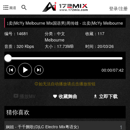
频道
登录/注册
 出卖(McYy Melbourne Mix国语男)
周传雄 - 出卖(McYy Melbourne Mi
编号：14681
分类：
中文
收藏：117
Melbourne
音质：320 Kbps
大小：17.73MB
时间：20/03/26
00:00
/
07:42
如无法自动播放请点击播放按钮
播放MV
收藏舞曲
立即下载
猜你喜欢
1
娴姐 - 千千阙歌(DjLC Electro Mix粤语女)