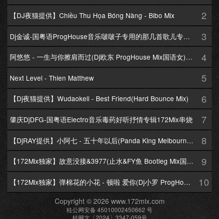
2
【DJ夜猫提供】Chiều Thu Họa Bóng Nàng - Bibo Mix
3
Dj金诚-国粤语ProgHouse音乐啵啵子专用的那几首歌儿专辑172Mix串烧
4
阿悠悠 - 一生与你擦肩而过(Dj欧东 ProgHouse Mix国语女)Dj小耀修改
5
Next Level - Thien Matthew
6
【Dj夜猫提供】Wudaokeli - Best Friend(Hard Bounce Mix)
7
肇庆DjDFG-国粤语Electro音乐毒药好听抒情专辑172Mix串烧
8
【DjRAY提供】小阿七 - 五十年以后(Panda King Melbourne Mix国语女)
9
【172Mix独家】故意没接&3977(止水&FY鱼 Bootleg Mix国语男)
10
【172Mix独家】弹棉花的小花 - 顿啦 爱你(Dj小罗 ProgHouse Mix国语女)v2
Copyright © 2026 www.172mix.com
桂公网安备 45010002450662 号
桂网文〔2024〕3347-059号