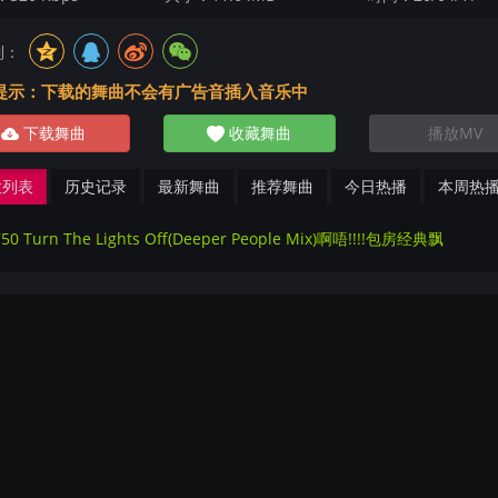
到：
提示：下载的舞曲不会有广告音插入音乐中
下载舞曲
收藏舞曲
播放MV
放列表
历史记录
最新舞曲
推荐舞曲
今日热播
本周热
50 Turn The Lights Off(Deeper People Mix)啊唔!!!!包房经典飘