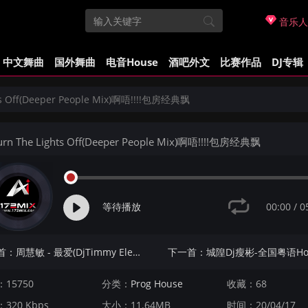
音乐人
中文舞曲
国外舞曲
电音House
酒吧外文
比赛作品
DJ专辑
ts Off(Deeper People Mix)啊唔!!!!包房经典飘
rn The Lights Off(Deeper People Mix)啊唔!!!!包房经典飘
00:00
/
0
等待播放
上一首：周慧敏 - 最爱(DjTimmy Electro Mix粤语女)
15750
分类：
Prog House
收藏：68
320 Kbps
大小：11.64MB
时间：20/04/17