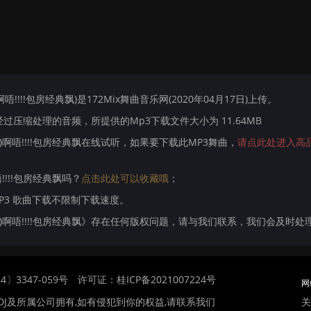
e Mix)啊唔!!!!包房经典飘)是172Mix舞曲音乐网(2020年04月17日)上传。
压缩处理的音频，所提供的Mp3下载文件大小为 11.64MB
ople Mix)啊唔!!!!包房经典飘在线试听，如果要下载此MP3舞曲，
请点此处进入高
x)啊唔!!!!包房经典飘吗？
点击此处可以收藏哦
；
MP3 歌曲下载不限制下载速度。
eople Mix)啊唔!!!!包房经典飘》存在任何版权问题，请与我们联系，我们会及时处理
〕3347-059号
许可证：桂ICP备2021007224号
网
关
DJ及所属公司拥有,如有侵犯到你的权益,请联系我们