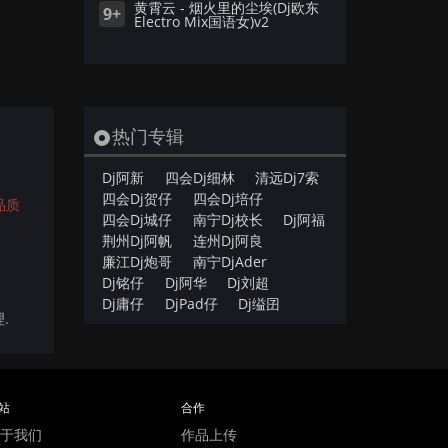
黄霄云 - 烟火里的尘埃(Dj欧东
9+
Electro Mix国语女)v2
热门专辑
Dj阿新
四会Dj细林
清远Dj7索
四会Dj贺仔
四会Dj培仔
品质
四会Dj城仔
南宁Dj校长
Dj阿福
荆州Dj阿帆
连州Dj阿良
廉江Dj炮哥
南宁DjAder
Dj铭仔
Dj阿华
Dj刘超
Dj庸仔
DjPad仔
Dj缢囝
.
站
合作
于我们
作品上传