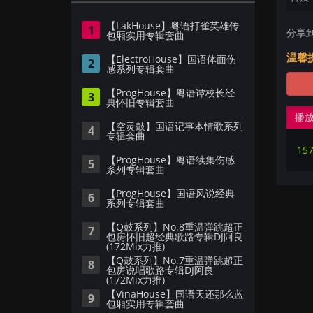
【LakHouse】粤语打雀英雄传
1
分享
包厢实用专辑套曲
温馨
【ElectroHouse】国语体面伤
2
感系列专辑套曲
【ProgHouse】粤语谭校长经
3
典怀旧专辑套曲
播
【空灵鼓】国语记事本情歌系列
4
专辑套曲
157
【ProgHouse】粤语续集伤感
5
系列专辑套曲
【ProgHouse】国语风说经典
6
系列专辑套曲
【Q鼓系列】No.8重温弹跳超正
7
包房怀旧超经典歌路专辑DJ阿良
(172Mix力推)
【Q鼓系列】No.7重温弹跳超正
8
包房说唱歌路专辑DJ阿良
(172Mix力推)
【VinaHouse】国语天还那么蓝
9
包厢实用专辑套曲