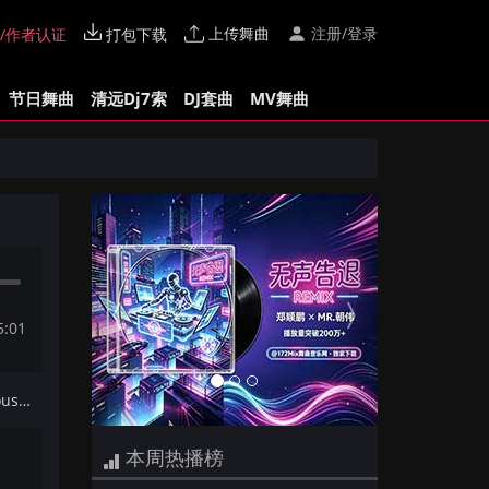
上传舞曲
注册/登录
/作者认证
打包下载
节日舞曲
清远Dj7索
DJ套曲
MV舞曲
Previous
Next
5:01
下一首：城隍Dj瘦彬-全国粤语House音乐怎么做怎么过怎么活172Mix串烧
本周热播榜