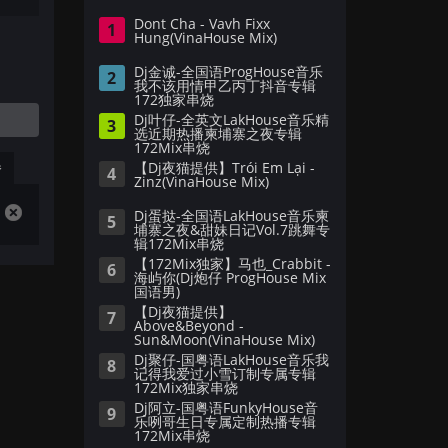
Dont Cha - Vavh Fixx
1
Hung(VinaHouse Mix)
Dj金诚-全国语ProgHouse音乐
2
我不该用情甲乙丙丁抖音专辑
172独家串烧
Dj叶仔-全英文LakHouse音乐精
3
选近期热播柬埔寨之夜专辑
172Mix串烧
播
【Dj夜猫提供】Trói Em Lại -
4
Zinz(VinaHouse Mix)
Dj蛋挞-全国语LakHouse音乐柬
5
埔寨之夜&甜妹日记Vol.7跳舞专
辑172Mix串烧
【172Mix独家】马也_Crabbit -
6
海屿你(Dj炮仔 ProgHouse Mix
国语男)
【Dj夜猫提供】
7
Above&Beyond -
Sun&Moon(VinaHouse Mix)
Dj聚仔-国粤语LakHouse音乐我
8
记得我爱过小雪订制专属专辑
172Mix独家串烧
Dj阿立-国粤语FunkyHouse音
9
乐咧哥生日专属定制热播专辑
172Mix串烧