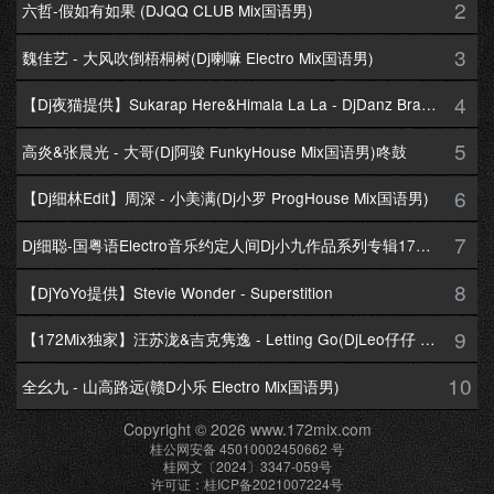
2
六哲-假如有如果 (DJQQ CLUB Mix国语男)
3
魏佳艺 - 大风吹倒梧桐树(Dj喇嘛 Electro Mix国语男)
4
【Dj夜猫提供】Sukarap Here&Himala La La - DjDanz Braekbeat Mix
5
高炎&张晨光 - 大哥(Dj阿骏 FunkyHouse Mix国语男)咚鼓
6
【Dj细林Edit】周深 - 小美满(Dj小罗 ProgHouse Mix国语男)
7
Dj细聪-国粤语Electro音乐约定人间Dj小九作品系列专辑172Mix串烧
8
【DjYoYo提供】Stevie Wonder - Superstition
9
【172Mix独家】汪苏泷&吉克隽逸 - Letting Go(DjLeo仔仔 Electro Mix国语合唱)
10
全幺九 - 山高路远(赣D小乐 Electro Mix国语男)
Copyright © 2026 www.172mix.com
桂公网安备 45010002450662 号
桂网文〔2024〕3347-059号
许可证：桂ICP备2021007224号