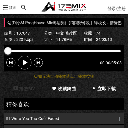
频道
登录/注册
(Dj小M ProgHouse Mix粤语男)
【Dj阿野修改】谭校长 - 情缘巴士站(Dj
编号：167847
分类：
中文 修改区
收藏：74
音质：320 Kbps
大小：11.76MB
时间：24/03/13
00:00
/
05:03
如无法自动播放请点击播放按钮
播放MV
收藏舞曲
立即下载
猜你喜欢
1
If I Were You Thu Cuối Faded