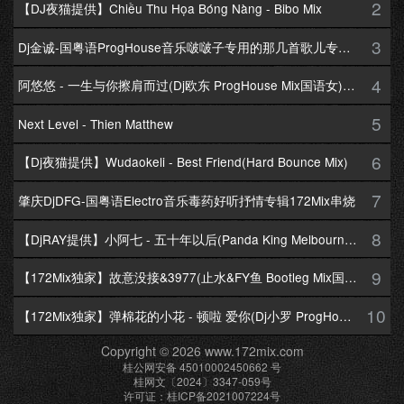
2
【DJ夜猫提供】Chiều Thu Họa Bóng Nàng - Bibo Mix
3
Dj金诚-国粤语ProgHouse音乐啵啵子专用的那几首歌儿专辑172Mix串烧
4
阿悠悠 - 一生与你擦肩而过(Dj欧东 ProgHouse Mix国语女)Dj小耀修改
5
Next Level - Thien Matthew
6
【Dj夜猫提供】Wudaokeli - Best Friend(Hard Bounce Mix)
7
肇庆DjDFG-国粤语Electro音乐毒药好听抒情专辑172Mix串烧
8
【DjRAY提供】小阿七 - 五十年以后(Panda King Melbourne Mix国语女)
9
【172Mix独家】故意没接&3977(止水&FY鱼 Bootleg Mix国语男)
10
【172Mix独家】弹棉花的小花 - 顿啦 爱你(Dj小罗 ProgHouse Mix国语女)v2
Copyright © 2026 www.172mix.com
桂公网安备 45010002450662 号
桂网文〔2024〕3347-059号
许可证：桂ICP备2021007224号