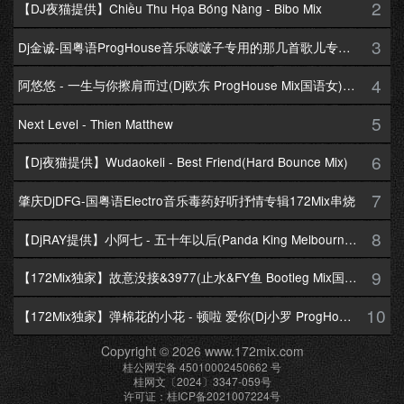
2
【DJ夜猫提供】Chiều Thu Họa Bóng Nàng - Bibo Mix
3
Dj金诚-国粤语ProgHouse音乐啵啵子专用的那几首歌儿专辑172Mix串烧
4
阿悠悠 - 一生与你擦肩而过(Dj欧东 ProgHouse Mix国语女)Dj小耀修改
5
Next Level - Thien Matthew
6
【Dj夜猫提供】Wudaokeli - Best Friend(Hard Bounce Mix)
7
肇庆DjDFG-国粤语Electro音乐毒药好听抒情专辑172Mix串烧
8
【DjRAY提供】小阿七 - 五十年以后(Panda King Melbourne Mix国语女)
9
【172Mix独家】故意没接&3977(止水&FY鱼 Bootleg Mix国语男)
10
【172Mix独家】弹棉花的小花 - 顿啦 爱你(Dj小罗 ProgHouse Mix国语女)v2
Copyright © 2026 www.172mix.com
桂公网安备 45010002450662 号
桂网文〔2024〕3347-059号
许可证：桂ICP备2021007224号