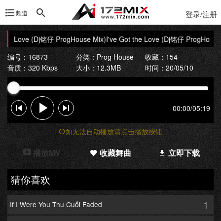
频道
登录/注册
t the Love (Dj铭仔 ProgHouse Mix)
I've Got the Love (Dj铭仔 ProgHouse 
编号：16873
分类：
Prog House
收藏：154
音质：320 Kbps
大小：12.3MB
时间：20/05/10
00:00
/
05:19
如无法自动播放请点击播放按钮
播放MV
收藏舞曲
立即下载
猜你喜欢
1
If I Were You Thu Cuối Faded