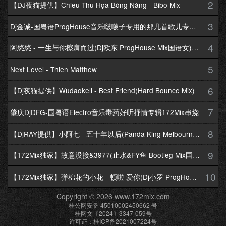
2
【DJ夜猫提供】Chiều Thu Họa Bóng Nàng - Bibo Mix
3
Dj金诚-国粤语ProgHouse音乐啵啵子专用的那几首歌儿专辑172Mix串烧
4
阿悠悠 - 一生与你擦肩而过(Dj欧东 ProgHouse Mix国语女)Dj小耀修改
5
Next Level - Thien Matthew
6
【Dj夜猫提供】Wudaokeli - Best Friend(Hard Bounce Mix)
7
肇庆DjDFG-国粤语Electro音乐毒药好听抒情专辑172Mix串烧
8
【DjRAY提供】小阿七 - 五十年以后(Panda King Melbourne Mix国语女)
9
【172Mix独家】故意没接&3977(止水&FY鱼 Bootleg Mix国语男)
10
【172Mix独家】弹棉花的小花 - 顿啦 爱你(Dj小罗 ProgHouse Mix国语女)v2
Copyright © 2026 www.172mix.com
桂公网安备 45010002450662 号
桂网文〔2024〕3347-059号
许可证：桂ICP备2021007224号