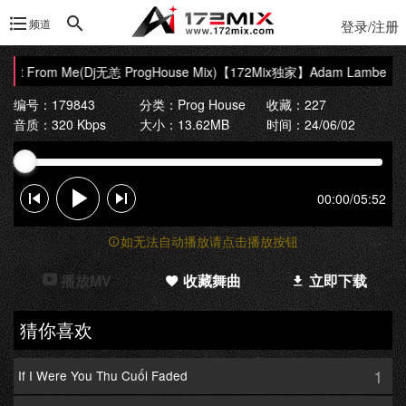
频道
登录/注册
nt From Me(Dj无恙 ProgHouse Mix)
【172Mix独家】Adam Lambert - Wh
编号：179843
分类：
Prog House
收藏：227
音质：320 Kbps
大小：13.62MB
时间：24/06/02
00:00
/
05:52
如无法自动播放请点击播放按钮
播放MV
收藏舞曲
立即下载
猜你喜欢
1
If I Were You Thu Cuối Faded