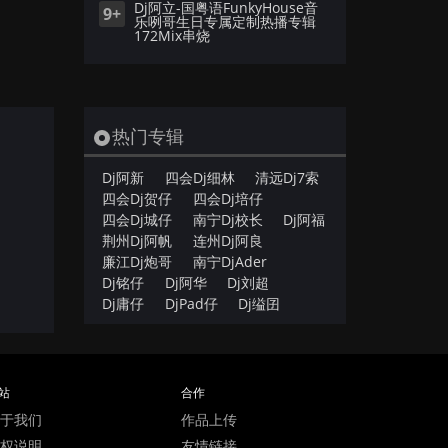
Dj阿立-国粤语FunkyHouse音
9+
乐咧哥生日专属定制热播专辑
172Mix串烧
热门专辑
Dj阿新
四会Dj细林
清远Dj7索
四会Dj贺仔
四会Dj培仔
；
四会Dj城仔
南宁Dj校长
Dj阿福
荆州Dj阿帆
连州Dj阿良
廉江Dj炮哥
南宁DjAder
Dj铭仔
Dj阿华
Dj刘超
Dj庸仔
DjPad仔
Dj缢囝
站
合作
于我们
作品上传
权说明
友情链接