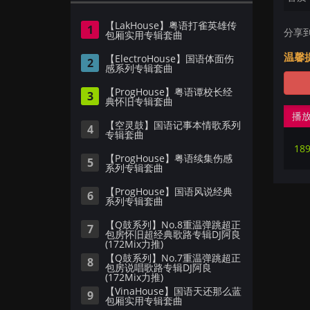
【LakHouse】粤语打雀英雄传
1
分享
包厢实用专辑套曲
温馨
【ElectroHouse】国语体面伤
2
感系列专辑套曲
【ProgHouse】粤语谭校长经
3
典怀旧专辑套曲
播
【空灵鼓】国语记事本情歌系列
4
专辑套曲
18
【ProgHouse】粤语续集伤感
5
系列专辑套曲
【ProgHouse】国语风说经典
6
系列专辑套曲
【Q鼓系列】No.8重温弹跳超正
7
包房怀旧超经典歌路专辑DJ阿良
(172Mix力推)
【Q鼓系列】No.7重温弹跳超正
8
包房说唱歌路专辑DJ阿良
(172Mix力推)
【VinaHouse】国语天还那么蓝
9
包厢实用专辑套曲