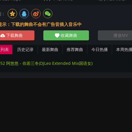
到：
提示：下载的舞曲不会有广告音插入音乐中
下载舞曲
收藏舞曲
播放MV
放列表
历史记录
最新舞曲
推荐舞曲
今日热播
本周热
952 阿悠悠 - 你若三冬(DjLeo Extended Mix国语女)