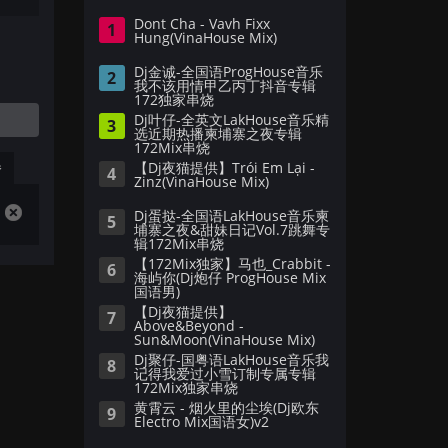
Dont Cha - Vavh Fixx
1
Hung(VinaHouse Mix)
Dj金诚-全国语ProgHouse音乐
2
我不该用情甲乙丙丁抖音专辑
172独家串烧
Dj叶仔-全英文LakHouse音乐精
3
选近期热播柬埔寨之夜专辑
172Mix串烧
播
【Dj夜猫提供】Trói Em Lại -
4
Zinz(VinaHouse Mix)
Dj蛋挞-全国语LakHouse音乐柬
5
埔寨之夜&甜妹日记Vol.7跳舞专
辑172Mix串烧
【172Mix独家】马也_Crabbit -
6
海屿你(Dj炮仔 ProgHouse Mix
国语男)
【Dj夜猫提供】
7
Above&Beyond -
Sun&Moon(VinaHouse Mix)
Dj聚仔-国粤语LakHouse音乐我
8
记得我爱过小雪订制专属专辑
172Mix独家串烧
黄霄云 - 烟火里的尘埃(Dj欧东
9
Electro Mix国语女)v2