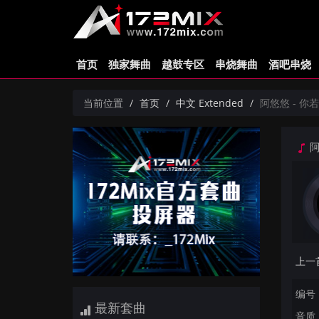
首页
独家舞曲
越鼓专区
串烧舞曲
酒吧串烧
当前位置
首页
中文 Extended
阿悠悠 - 你若三
阿
编号：
最新套曲
音质：