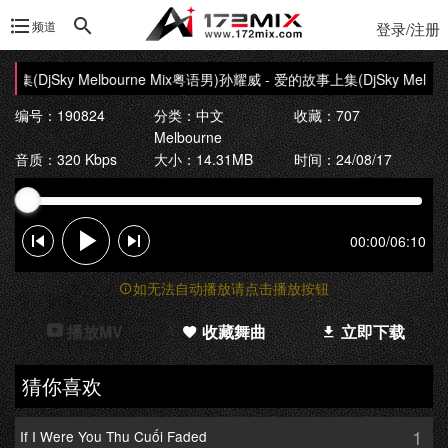
频道
登录/注册
(DjSky Melbourne Mix粤语男)
孙耀威 - 爱的故事上集(DjSky Melbour
编号：190824
分类：
中文
收藏：707
Melbourne
音质：320 Kbps
大小：14.31MB
时间：24/08/17
00:00
/
06:10
如无法自动播放请点击播放按钮
播放MV
收藏舞曲
立即下载
猜你喜欢
1
If I Were You Thu Cuối Faded