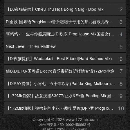
2
【DJ夜猫提供】Chiều Thu Họa Bóng Nàng - Bibo Mix
3
Dj金诚-国粤语ProgHouse音乐啵啵子专用的那几首歌儿专辑172Mix串烧
4
阿悠悠 - 一生与你擦肩而过(Dj欧东 ProgHouse Mix国语女)Dj小耀修改
5
Next Level - Thien Matthew
6
【Dj夜猫提供】Wudaokeli - Best Friend(Hard Bounce Mix)
7
肇庆DjDFG-国粤语Electro音乐毒药好听抒情专辑172Mix串烧
8
【DjRAY提供】小阿七 - 五十年以后(Panda King Melbourne Mix国语女)
9
【172Mix独家】故意没接&3977(止水&FY鱼 Bootleg Mix国语男)
10
【172Mix独家】弹棉花的小花 - 顿啦 爱你(Dj小罗 ProgHouse Mix国语女)v2
Copyright © 2026 www.172mix.com
桂公网安备 45010002450662 号
桂网文〔2024〕3347-059号