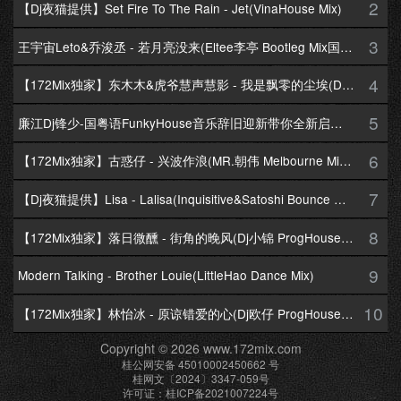
2
【Dj夜猫提供】Set Fire To The Rain - Jet(VinaHouse Mix)
3
王宇宙Leto&乔浚丞 - 若月亮没来(Eltee李亭 Bootleg Mix国语合唱)
4
【172Mix独家】东木木&虎爷慧声慧影 - 我是飘零的尘埃(Dj十三 Melbourne Mix国语男)
5
廉江Dj锋少-国粤语FunkyHouse音乐辞旧迎新带你全新启航跨年专辑172Mix串烧
6
【172Mix独家】古惑仔 - 兴波作浪(MR.朝伟 Melbourne Mix粤语男)
7
【Dj夜猫提供】Lisa - Lalisa(Inquisitive&Satoshi Bounce Mix)
8
【172Mix独家】落日微醺 - 街角的晚风(Dj小锦 ProgHouse Mix粤语女)
9
Modern Talking - Brother Louie(LittleHao Dance Mix)
10
【172Mix独家】林怡冰 - 原谅错爱的心(Dj欧仔 ProgHouse Mix粤语女)
Copyright © 2026 www.172mix.com
桂公网安备 45010002450662 号
桂网文〔2024〕3347-059号
许可证：桂ICP备2021007224号