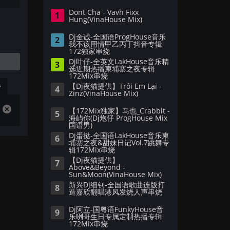
Dont Cha - Vavh Fixx
1
Hung(VinaHouse Mix)
Dj金诚-全国语ProgHouse音乐
2
我不该用情甲乙丙丁抖音专辑
172独家串烧
Dj叶仔-全英文LakHouse音乐精
3
选近期热播柬埔寨之夜专辑
172Mix串烧
播
【Dj夜猫提供】Trói Em Lại -
4
Zinz(VinaHouse Mix)
【172Mix独家】马也_Crabbit -
5
海屿你(Dj炮仔 ProgHouse Mix
国语男)
Dj蛋挞-全国语LakHouse音乐柬
6
埔寨之夜&甜妹日记Vol.7跳舞专
辑172Mix串烧
【Dj夜猫提供】
7
Above&Beyond -
Sun&Moon(VinaHouse Mix)
新兴Dj细钊-全国语歌曲连版打
8
造嘉欣翻唱港风发烧人声串烧
Dj阿立-国粤语FunkyHouse音
9
乐咧哥生日专属定制热播专辑
172Mix串烧