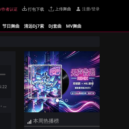
上传舞曲
注册/登录
/作者认证
打包下载
节日舞曲
清远Dj7索
DJ套曲
MV舞曲
Previous
Next
5:22
下一首：【172Mix独家】周传雄 - 青花(阳春Dj小五 Electro Mix国语男)
本周热播榜