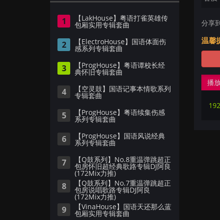
【LakHouse】粤语打雀英雄传
1
分享
包厢实用专辑套曲
温馨
【ElectroHouse】国语体面伤
2
感系列专辑套曲
【ProgHouse】粤语谭校长经
3
典怀旧专辑套曲
播
【空灵鼓】国语记事本情歌系列
4
专辑套曲
【ProgHouse】粤语续集伤感
5
系列专辑套曲
【ProgHouse】国语风说经典
6
系列专辑套曲
【Q鼓系列】No.8重温弹跳超正
7
包房怀旧超经典歌路专辑DJ阿良
(172Mix力推)
【Q鼓系列】No.7重温弹跳超正
8
包房说唱歌路专辑DJ阿良
(172Mix力推)
【VinaHouse】国语天还那么蓝
9
包厢实用专辑套曲