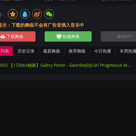
到：
提示：下载的舞曲不会有广告音插入音乐中
下载舞曲
收藏舞曲
播放MV
放列表
历史记录
最新舞曲
推荐舞曲
今日热播
本周热
192053 【172Mix独家】Gabry Ponte - Geordie(DjCarl ProgHouse Mix)