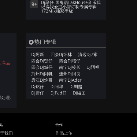
Dj聚仔-国粤语LakHouse音乐我
9+
记得我爱过小雪订制专属专辑
172Mix独家串烧
热门专辑
Dj阿新
四会Dj细林
清远Dj7索
四会Dj贺仔
四会Dj培仔
入高品
四会Dj城仔
南宁Dj校长
Dj阿福
荆州Dj阿帆
连州Dj阿良
廉江Dj炮哥
南宁DjAder
Dj铭仔
Dj阿华
Dj刘超
Dj庸仔
DjPad仔
Dj缢囝
时处理.
站
合作
于我们
作品上传