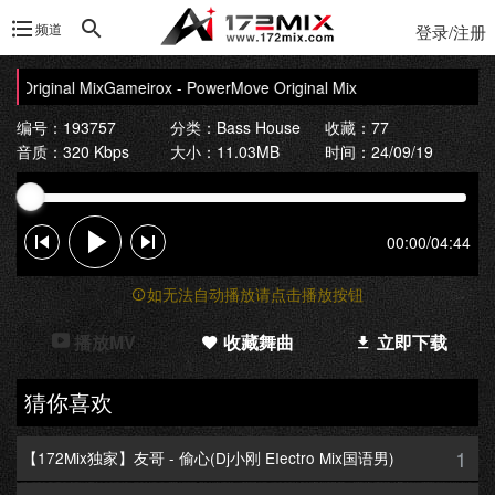
频道
登录/注册
 Original Mix
Gameirox - PowerMove Original Mix
编号：193757
分类：
Bass House
收藏：77
音质：320 Kbps
大小：11.03MB
时间：24/09/19
00:00
/
04:44
如无法自动播放请点击播放按钮
播放MV
收藏舞曲
立即下载
猜你喜欢
1
【172Mix独家】友哥 - 偷心(Dj小刚 EIectro Mix国语男)