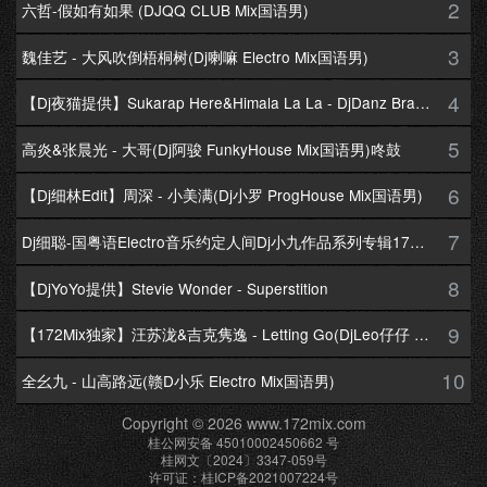
2
六哲-假如有如果 (DJQQ CLUB Mix国语男)
3
魏佳艺 - 大风吹倒梧桐树(Dj喇嘛 Electro Mix国语男)
4
【Dj夜猫提供】Sukarap Here&Himala La La - DjDanz Braekbeat Mix
5
高炎&张晨光 - 大哥(Dj阿骏 FunkyHouse Mix国语男)咚鼓
6
【Dj细林Edit】周深 - 小美满(Dj小罗 ProgHouse Mix国语男)
7
Dj细聪-国粤语Electro音乐约定人间Dj小九作品系列专辑172Mix串烧
8
【DjYoYo提供】Stevie Wonder - Superstition
9
【172Mix独家】汪苏泷&吉克隽逸 - Letting Go(DjLeo仔仔 Electro Mix国语合唱)
10
全幺九 - 山高路远(赣D小乐 Electro Mix国语男)
Copyright © 2026 www.172mix.com
桂公网安备 45010002450662 号
桂网文〔2024〕3347-059号
许可证：桂ICP备2021007224号