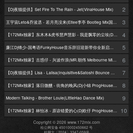
2
【Dj夜猫提供】Set Fire To The Rain - Jet(VinaHouse Mix)
3
王宇宙Leto&乔浚丞 - 若月亮没来(Eltee李亭 Bootleg Mix国语合唱)
4
【172Mix独家】东木木&虎爷慧声慧影 - 我是飘零的尘埃(Dj十三 Melbourne Mix国语男)
5
廉江Dj锋少-国粤语FunkyHouse音乐辞旧迎新带你全新启航跨年专辑172Mix串烧
6
【172Mix独家】古惑仔 - 兴波作浪(MR.朝伟 Melbourne Mix粤语男)
7
【Dj夜猫提供】Lisa - Lalisa(Inquisitive&Satoshi Bounce Mix)
8
【172Mix独家】落日微醺 - 街角的晚风(Dj小锦 ProgHouse Mix粤语女)
9
Modern Talking - Brother Louie(LittleHao Dance Mix)
10
【172Mix独家】林怡冰 - 原谅错爱的心(Dj欧仔 ProgHouse Mix粤语女)
Copyright © 2026 www.172mix.com
桂公网安备 45010002450662 号
桂网文〔2024〕3347-059号