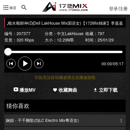
频道
登录/注册
风顺水顺财神(DjDell LakHouse Mix国语女)
【172Mix独家】李嘉嘉 - 顺风
编号：207377
分类：
中文LakHouse
收藏：797
音质：320 Kbps
大小：12.29MB
时间：25/01/29
00:00
/
05:17
如无法自动播放请点击播放按钮
播放MV
收藏舞曲
立即下载
猜你喜欢
1
娴姐 - 千千阙歌(DjLC Electro Mix粤语女)