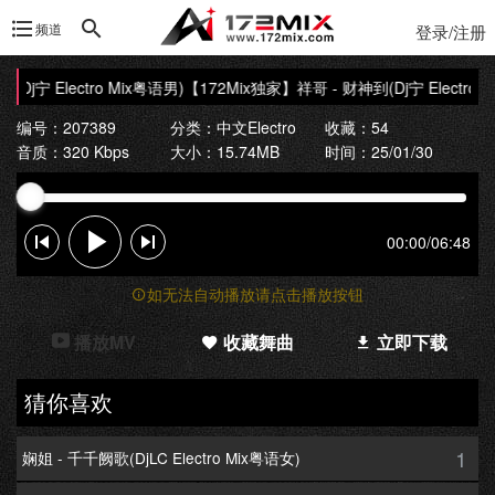
频道
登录/注册
j宁 Electro Mix粤语男)
【172Mix独家】祥哥 - 财神到(Dj宁 Electro M
编号：207389
分类：
中文Electro
收藏：54
音质：320 Kbps
大小：15.74MB
时间：25/01/30
00:00
/
06:48
如无法自动播放请点击播放按钮
播放MV
收藏舞曲
立即下载
猜你喜欢
1
娴姐 - 千千阙歌(DjLC Electro Mix粤语女)