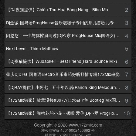
2
【DJ夜猫提供】Chiều Thu Họa Bóng Nàng - Bibo Mix
3
Dj金诚-国粤语ProgHouse音乐啵啵子专用的那几首歌儿专辑172Mix串烧
4
阿悠悠 - 一生与你擦肩而过(Dj欧东 ProgHouse Mix国语女)Dj小耀修改
5
Next Level - Thien Matthew
6
【Dj夜猫提供】Wudaokeli - Best Friend(Hard Bounce Mix)
7
肇庆DjDFG-国粤语Electro音乐毒药好听抒情专辑172Mix串烧
8
【DjRAY提供】小阿七 - 五十年以后(Panda King Melbourne Mix国语女)
9
【172Mix独家】故意没接&3977(止水&FY鱼 Bootleg Mix国语男)
10
【172Mix独家】弹棉花的小花 - 顿啦 爱你(Dj小罗 ProgHouse Mix国语女)v2
Copyright © 2026 www.172mix.com
桂公网安备 45010002450662 号
桂网文〔2024〕3347-059号