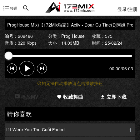
频道
登录/注册
姬 ProgHouse Mix)
【172Mix独家】Activ - Doar Cu Tine(Dj阿姬 ProgHou
编号：209466
分类：
Prog House
收藏：575
音质：320 Kbps
大小：14.03MB
时间：25/02/24
00:00
/
06:03
如无法自动播放请点击播放按钮
播放MV
收藏舞曲
立即下载
猜你喜欢
1
If I Were You Thu Cuối Faded