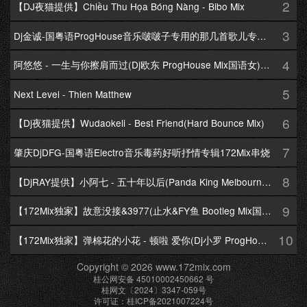
2
【DJ夜猫提供】Chiều Thu Họa Bóng Nàng - Bibo Mix
3
Dj金诚-国粤语ProgHouse音乐啵啵子专用的那几首歌儿专辑172Mix串烧
4
阿悠悠 - 一生与你擦肩而过(Dj欧东 ProgHouse Mix国语女)Dj小耀修改
5
Next Level - Thien Matthew
6
【Dj夜猫提供】Wudaokeli - Best Friend(Hard Bounce Mix)
7
肇庆DjDFG-国粤语Electro音乐毒药好听抒情专辑172Mix串烧
8
【DjRAY提供】小阿七 - 五十年以后(Panda King Melbourne Mix国语女)
9
【172Mix独家】故意没接&3977(止水&FY鱼 Bootleg Mix国语男)
10
【172Mix独家】弹棉花的小花 - 顿啦 爱你(Dj小罗 ProgHouse Mix国语女)v2
Copyright © 2026 www.172mix.com
桂公网安备 45010002450662 号
桂网文〔2024〕3347-059号
许可证：桂ICP备2021007224号