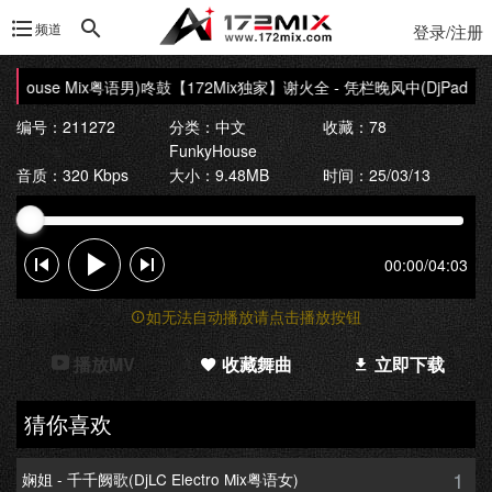
频道
登录/注册
yHouse Mix粤语男)咚鼓
【172Mix独家】谢火全 - 凭栏晚风中(DjPad仔 Fu
编号：211272
分类：
中文
收藏：78
FunkyHouse
音质：320 Kbps
大小：9.48MB
时间：25/03/13
00:00
/
04:03
如无法自动播放请点击播放按钮
播放MV
收藏舞曲
立即下载
猜你喜欢
1
娴姐 - 千千阙歌(DjLC Electro Mix粤语女)