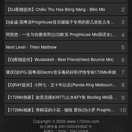
2
【DJ夜猫提供】Chiều Thu Họa Bóng Nàng - Bibo Mix
3
Dj金诚-国粤语ProgHouse音乐啵啵子专用的那几首歌儿专辑172Mix串烧
4
阿悠悠 - 一生与你擦肩而过(Dj欧东 ProgHouse Mix国语女)Dj小耀修改
5
Next Level - Thien Matthew
6
【Dj夜猫提供】Wudaokeli - Best Friend(Hard Bounce Mix)
7
肇庆DjDFG-国粤语Electro音乐毒药好听抒情专辑172Mix串烧
8
【DjRAY提供】小阿七 - 五十年以后(Panda King Melbourne Mix国语女)
9
【172Mix独家】故意没接&3977(止水&FY鱼 Bootleg Mix国语男)
10
【172Mix独家】弹棉花的小花 - 顿啦 爱你(Dj小罗 ProgHouse Mix国语女)v2
Copyright © 2026 www.172mix.com
桂公网安备 45010002450662 号
桂网文〔2024〕3347-059号