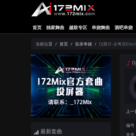
首页
独家舞曲
越鼓专区
串烧舞曲
酒吧串烧
当前位置
首页
实录串烧
Dj聚仔-全粤语Ele
D
编号：
最新套曲
音质：