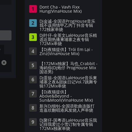
Dont Cha - Vavh Fixx
1
Hung(VinaHouse Mix)
Dj金诚-全国语ProgHouse音乐
2
我不该用情甲乙丙丁抖音专辑
172独家串烧
Dj叶仔-全英文LakHouse音乐精
3
选近期热播柬埔寨之夜专辑
172Mix串烧
播
【Dj夜猫提供】Trói Em Lại -
4
Zinz(VinaHouse Mix)
【172Mix独家】马也_Crabbit -
5
海屿你(Dj炮仔 ProgHouse Mix
国语男)
Dj蛋挞-全国语LakHouse音乐柬
6
埔寨之夜&甜妹日记Vol.7跳舞专
辑172Mix串烧
【Dj夜猫提供】
7
Above&Beyond -
Sun&Moon(VinaHouse Mix)
新兴Dj细钊-全国语歌曲连版打
8
造嘉欣翻唱港风发烧人声串烧
Dj聚仔-国粤语LakHouse音乐我
9
记得我爱过小雪订制专属专辑
172Mix独家串烧