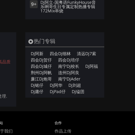
Dj阿立-国粤语FunkyHouse音
9+
乐咧哥生日专属定制热播专辑
172Mix串烧
热门专辑
Dj阿新
四会Dj细林
清远Dj7索
四会Dj贺仔
四会Dj培仔
高品质
四会Dj城仔
南宁Dj校长
Dj阿福
荆州Dj阿帆
连州Dj阿良
廉江Dj炮哥
南宁DjAder
Dj铭仔
Dj阿华
Dj刘超
Dj庸仔
DjPad仔
Dj缢囝
处理.
站
合作
于我们
作品上传