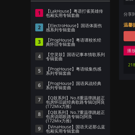
【LakHouse】粤语打雀英雄传
1
分享
包厢实用专辑套曲
温馨
【ElectroHouse】国语体面伤
2
感系列专辑套曲
【ProgHouse】粤语谭校长经
3
典怀旧专辑套曲
播
【空灵鼓】国语记事本情歌系列
4
专辑套曲
21
【ProgHouse】粤语续集伤感
5
系列专辑套曲
【ProgHouse】国语风说经典
6
系列专辑套曲
【Q鼓系列】No.8重温弹跳超正
7
包房怀旧超经典歌路专辑DJ阿良
(172Mix力推)
【Q鼓系列】No.7重温弹跳超正
8
包房说唱歌路专辑DJ阿良
(172Mix力推)
【VinaHouse】国语天还那么蓝
9
包厢实用专辑套曲