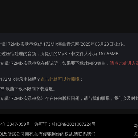
辑172Mix实录串烧)是172Mix舞曲音乐网(2025年05月23日)上传。
压缩处理的音频，所提供的Mp3下载文件大小为 167.56MB
小九专辑172Mix实录串烧在线试听，如果要下载此MP3舞曲，
请点此处进入
172Mix实录串烧吗？
点击此处可以收藏哦
；
MP3 歌曲下载不限制下载速度。
j小九专辑172Mix实录串烧》存在任何版权问题，请与我们联系，我们会及时
〕3347-059号
许可证：桂ICP备2021007224号
网
关
DJ及所属公司拥有,如有侵犯到你的权益,请联系我们