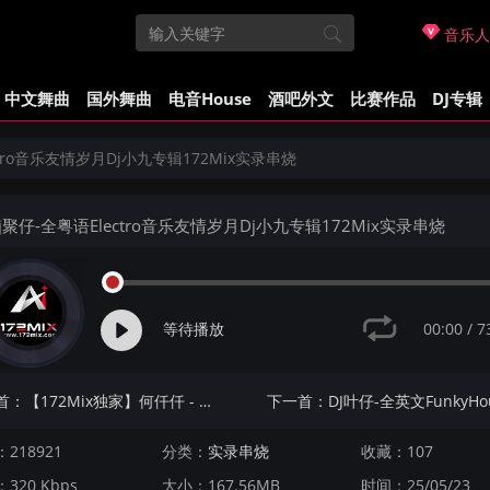
音乐人
中文舞曲
国外舞曲
电音House
酒吧外文
比赛作品
DJ专辑
ctro音乐友情岁月Dj小九专辑172Mix实录串烧
j聚仔-全粤语Electro音乐友情岁月Dj小九专辑172Mix实录串烧
00:00
/
7
等待播放
上一首：【172Mix独家】何仟仟 - 情人未晚(Dj阿镇 Electro Mix粤语女)
218921
分类：
实录串烧
收藏：107
320 Kbps
大小：167.56MB
时间：25/05/23