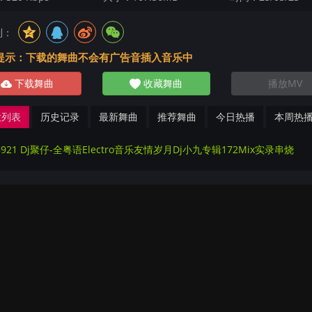
到：
提示：下载的舞曲不会有广告音插入音乐中
下载舞曲
收藏舞曲
播放MV
放列表
历史记录
最新舞曲
推荐舞曲
今日热播
本周热
8921 Dj聚仔-全粤语Electro音乐友情岁月Dj小九专辑172Mix实录串烧