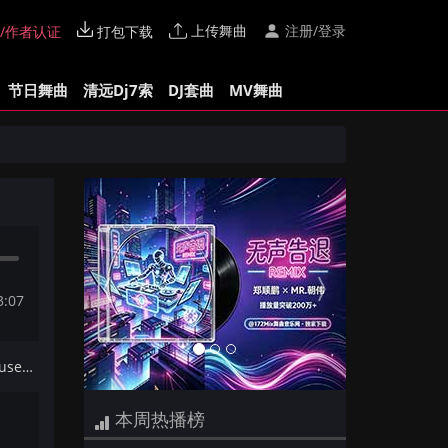
上传舞曲
注册/登录
/作者认证
打包下载
节日舞曲
清远Dj7索
DJ套曲
MV舞曲
Previous
Next
3:07
下一首：DJ叶仔-全英文FunkyHouse音乐烨总VIP专属订制弹跳专辑172Mix串烧
本周热播榜