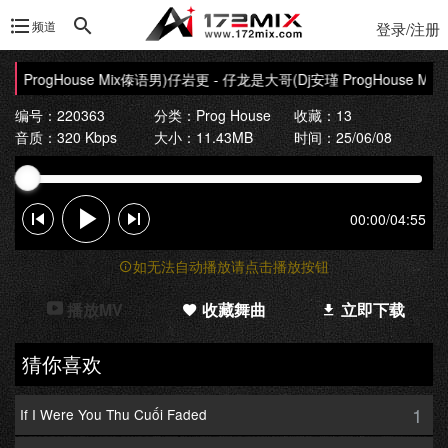
频道
登录/注册
 ProgHouse Mix傣语男)
仔岩更 - 仔龙是大哥(Dj安瑾 ProgHouse Mix
编号：220363
分类：
Prog House
收藏：13
音质：320 Kbps
大小：11.43MB
时间：25/06/08
00:00
/
04:55
如无法自动播放请点击播放按钮
播放MV
收藏舞曲
立即下载
猜你喜欢
1
If I Were You Thu Cuối Faded