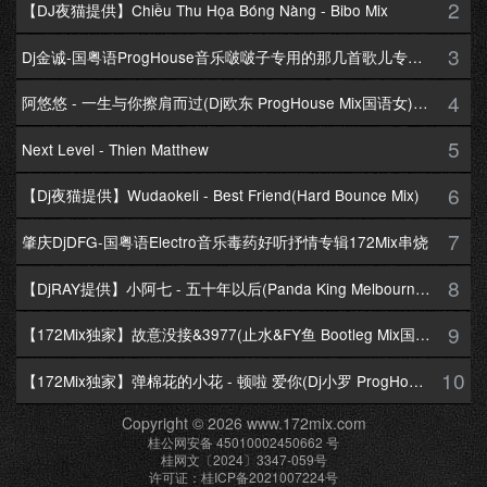
2
【DJ夜猫提供】Chiều Thu Họa Bóng Nàng - Bibo Mix
3
Dj金诚-国粤语ProgHouse音乐啵啵子专用的那几首歌儿专辑172Mix串烧
4
阿悠悠 - 一生与你擦肩而过(Dj欧东 ProgHouse Mix国语女)Dj小耀修改
5
Next Level - Thien Matthew
6
【Dj夜猫提供】Wudaokeli - Best Friend(Hard Bounce Mix)
7
肇庆DjDFG-国粤语Electro音乐毒药好听抒情专辑172Mix串烧
8
【DjRAY提供】小阿七 - 五十年以后(Panda King Melbourne Mix国语女)
9
【172Mix独家】故意没接&3977(止水&FY鱼 Bootleg Mix国语男)
10
【172Mix独家】弹棉花的小花 - 顿啦 爱你(Dj小罗 ProgHouse Mix国语女)v2
Copyright © 2026 www.172mix.com
桂公网安备 45010002450662 号
桂网文〔2024〕3347-059号
许可证：桂ICP备2021007224号