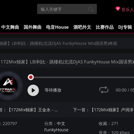
音乐人
中文舞曲
国外舞曲
电音House
酒吧外文
比赛作品
DJ专辑
x独家】LBI利比 - 跳楼机(北流DjAS FunkyHouse Mix国语男)咚鼓
172Mix独家】LBI利比 - 跳楼机(北流DjAS FunkyHouse Mix国语男
00:00
/
0
等待播放
上一首：【172Mix独家】王金永 - 伤心1999(蓝溪Dj浩仔 ProgHouse Mix国语男)
220797
分类：
中文
收藏：271
FunkyHouse
音质：320 Kbps