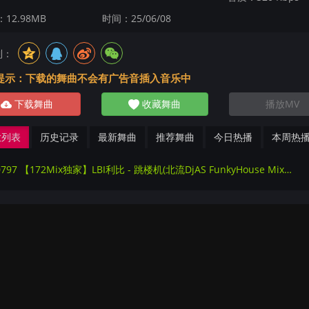
12.98MB
时间：25/06/08
到：
提示：下载的舞曲不会有广告音插入音乐中
下载舞曲
收藏舞曲
播放MV
放列表
历史记录
最新舞曲
推荐舞曲
今日热播
本周热
220797 【172Mix独家】LBI利比 - 跳楼机(北流DjAS FunkyHouse Mix国语男)咚鼓