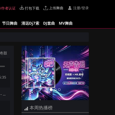
上传舞曲
注册/登录
/作者认证
打包下载
节日舞曲
清远Dj7索
DJ套曲
MV舞曲
Previous
Next
)咚鼓
5:35
下一首：【172Mix独家】卢润泽 - 时光不过就一晃(Spark Bootleg Mix国语男)
本周热播榜