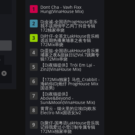
Dont Cha - Vavh Fixx
1
Hung(VinaHouse Mix)
Dj金诚-全国语ProgHouse音乐
2
我不该用情甲乙丙丁抖音专辑
172独家串烧
Dj叶仔-全英文LakHouse音乐精
3
选近期热播柬埔寨之夜专辑
172Mix串烧
Dj蛋挞-全国语LakHouse音乐柬
4
埔寨之夜&甜妹日记Vol.7跳舞专
辑172Mix串烧
播
【Dj夜猫提供】Trói Em Lại -
5
Zinz(VinaHouse Mix)
【172Mix独家】马也_Crabbit -
6
海屿你(Dj炮仔 ProgHouse Mix
国语男)
【Dj夜猫提供】
7
Above&Beyond -
Sun&Moon(VinaHouse Mix)
黄霄云 - 烟火里的尘埃(Dj欧东
8
Electro Mix国语女)v2
Dj聚仔-国粤语LakHouse音乐我
9
记得我爱过小雪订制专属专辑
172Mix独家串烧