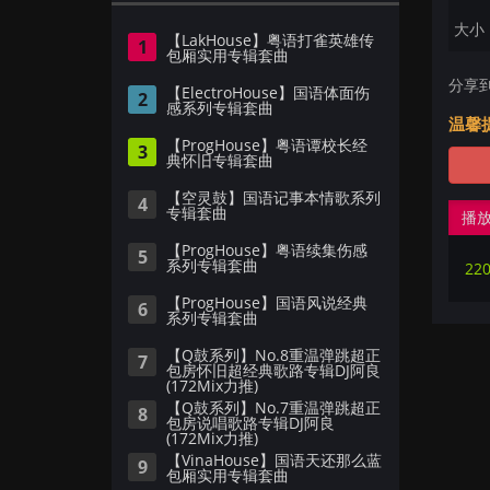
大小：
【LakHouse】粤语打雀英雄传
1
包厢实用专辑套曲
分享
【ElectroHouse】国语体面伤
2
感系列专辑套曲
温馨
【ProgHouse】粤语谭校长经
3
典怀旧专辑套曲
【空灵鼓】国语记事本情歌系列
4
专辑套曲
播
【ProgHouse】粤语续集伤感
5
系列专辑套曲
【ProgHouse】国语风说经典
6
系列专辑套曲
【Q鼓系列】No.8重温弹跳超正
7
包房怀旧超经典歌路专辑DJ阿良
(172Mix力推)
【Q鼓系列】No.7重温弹跳超正
8
包房说唱歌路专辑DJ阿良
(172Mix力推)
【VinaHouse】国语天还那么蓝
9
包厢实用专辑套曲