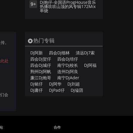
Dj炮仔-全国语ProgHouse音乐
9+
热播吹吹山顶的风专辑172Mix
串烧
热门专辑
)上传。
Dj阿新
四会Dj细林
清远Dj7索
四会Dj贺仔
四会Dj培仔
点此处
四会Dj城仔
南宁Dj校长
Dj阿福
荆州Dj阿帆
连州Dj阿良
廉江Dj炮哥
南宁DjAder
Dj铭仔
Dj阿华
Dj刘超
Dj庸仔
DjPad仔
Dj缢囝
我们会
站
合作