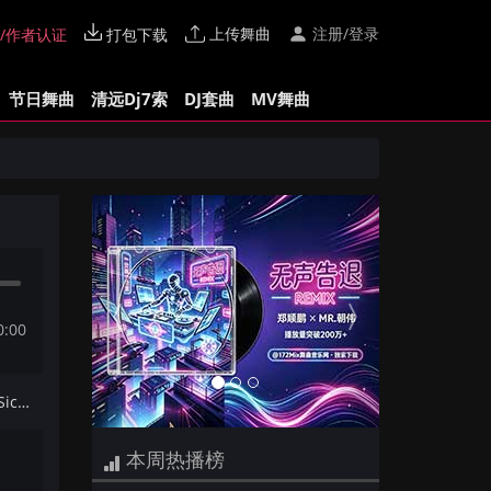
上传舞曲
注册/登录
/作者认证
打包下载
节日舞曲
清远Dj7索
DJ套曲
MV舞曲
Previous
Next
0:00
下一首：【DJ夜猫提供】Rooler Sickmode&D-Block&S-te-Fan - Love the Way(Extended Mix)
本周热播榜