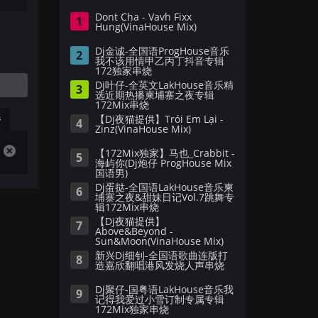
Dont Cha - Vavh Fixx
1
Hung(VinaHouse Mix)
Dj金诚-全国语ProgHouse音乐
2
我不该用情甲乙丙丁抖音专辑
172独家串烧
Dj叶仔-全英文LakHouse音乐精
3
选近期热播柬埔寨之夜专辑
172Mix串烧
播
【Dj夜猫提供】Trói Em Lại -
4
Zinz(VinaHouse Mix)
【172Mix独家】马也_Crabbit -
5
海屿你(Dj炮仔 ProgHouse Mix
国语男)
Dj蛋挞-全国语LakHouse音乐柬
6
埔寨之夜&甜妹日记Vol.7跳舞专
辑172Mix串烧
【Dj夜猫提供】
7
Above&Beyond -
Sun&Moon(VinaHouse Mix)
新兴Dj细钊-全国语歌曲连版打
8
造嘉欣翻唱港风发烧人声串烧
Dj聚仔-国粤语LakHouse音乐我
9
记得我爱过小雪订制专属专辑
172Mix独家串烧