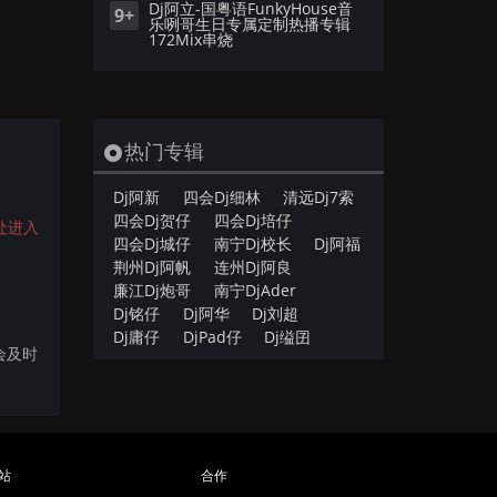
Dj阿立-国粤语FunkyHouse音
9+
乐咧哥生日专属定制热播专辑
172Mix串烧
热门专辑
。
Dj阿新
四会Dj细林
清远Dj7索
四会Dj贺仔
四会Dj培仔
处进入
四会Dj城仔
南宁Dj校长
Dj阿福
荆州Dj阿帆
连州Dj阿良
廉江Dj炮哥
南宁DjAder
Dj铭仔
Dj阿华
Dj刘超
Dj庸仔
DjPad仔
Dj缢囝
们会及时
站
合作