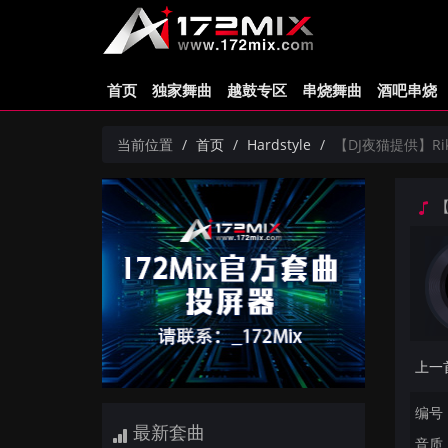
首页
独家舞曲
越鼓专区
串烧舞曲
酒吧串烧
当前位置
首页
Hardstyle
【DJ夜猫提供】Riko&S
【D
编号：
最新套曲
音质：