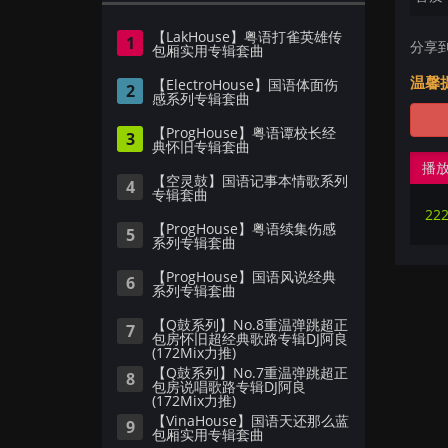
【LakHouse】粤语打雀英雄传
1
分享
包厢实用专辑套曲
温馨
【ElectroHouse】国语体面伤
2
感系列专辑套曲
【ProgHouse】粤语谭校长经
3
典怀旧专辑套曲
播
【空灵鼓】国语记事本情歌系列
4
专辑套曲
【ProgHouse】粤语续集伤感
5
系列专辑套曲
【ProgHouse】国语风说经典
6
系列专辑套曲
【Q鼓系列】No.8重温弹跳超正
7
包房怀旧超经典歌路专辑DJ阿良
(172Mix力推)
【Q鼓系列】No.7重温弹跳超正
8
包房说唱歌路专辑DJ阿良
(172Mix力推)
【VinaHouse】国语天还那么蓝
9
包厢实用专辑套曲