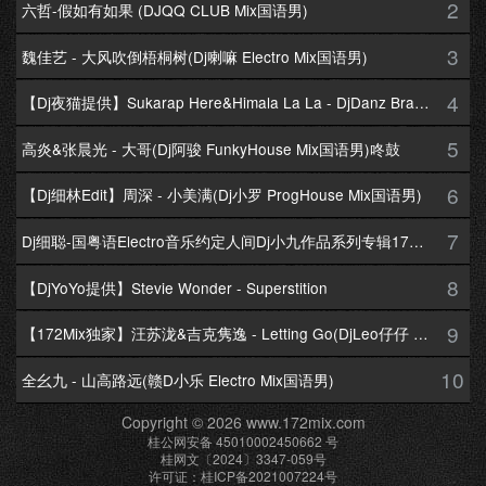
2
六哲-假如有如果 (DJQQ CLUB Mix国语男)
3
魏佳艺 - 大风吹倒梧桐树(Dj喇嘛 Electro Mix国语男)
4
【Dj夜猫提供】Sukarap Here&Himala La La - DjDanz Braekbeat Mix
5
高炎&张晨光 - 大哥(Dj阿骏 FunkyHouse Mix国语男)咚鼓
6
【Dj细林Edit】周深 - 小美满(Dj小罗 ProgHouse Mix国语男)
7
Dj细聪-国粤语Electro音乐约定人间Dj小九作品系列专辑172Mix串烧
8
【DjYoYo提供】Stevie Wonder - Superstition
9
【172Mix独家】汪苏泷&吉克隽逸 - Letting Go(DjLeo仔仔 Electro Mix国语合唱)
10
全幺九 - 山高路远(赣D小乐 Electro Mix国语男)
Copyright © 2026 www.172mix.com
桂公网安备 45010002450662 号
桂网文〔2024〕3347-059号
许可证：桂ICP备2021007224号