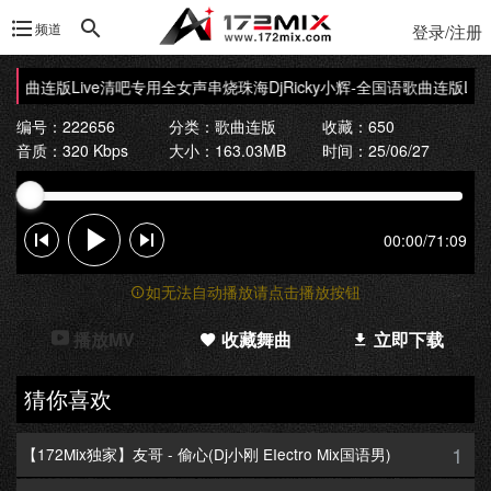
频道
登录/注册
国语歌曲连版Live清吧专用全女声串烧
珠海DjRicky小辉-全国语歌曲连版Li
编号：222656
分类：
歌曲连版
收藏：650
音质：320 Kbps
大小：163.03MB
时间：25/06/27
00:00
/
71:09
如无法自动播放请点击播放按钮
播放MV
收藏舞曲
立即下载
猜你喜欢
1
【172Mix独家】友哥 - 偷心(Dj小刚 EIectro Mix国语男)