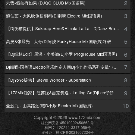
2
六哲-假如有如果 (DJQQ CLUB Mix国语男)
3
魏佳艺 - 大风吹倒梧桐树(Dj喇嘛 Electro Mix国语男)
4
【Dj夜猫提供】Sukarap Here&Himala La La - DjDanz Braekbeat Mix
5
高炎&张晨光 - 大哥(Dj阿骏 FunkyHouse Mix国语男)咚鼓
6
【Dj细林Edit】周深 - 小美满(Dj小罗 ProgHouse Mix国语男)
7
Dj细聪-国粤语Electro音乐约定人间Dj小九作品系列专辑172Mix串烧
8
【DjYoYo提供】Stevie Wonder - Superstition
9
【172Mix独家】汪苏泷&吉克隽逸 - Letting Go(DjLeo仔仔 Electro Mix国语合唱)
10
全幺九 - 山高路远(赣D小乐 Electro Mix国语男)
Copyright © 2026 www.172mix.com
桂公网安备 45010002450662 号
桂网文〔2024〕3347-059号
许可证：桂ICP备2021007224号