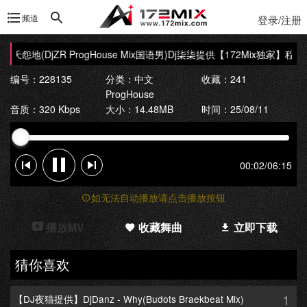
频道
登录/注册
怨天怨地(DjZR ProgHouse Mix国语男)Dj柒柒提供
【172Mix独家】程科 - 
编号：228135
分类：
中文
收藏：241
ProgHouse
音质：320 Kbps
大小：14.48MB
时间：25/08/11
00:02
/
06:15
如无法自动播放请点击播放按钮
播放MV
收藏舞曲
立即下载
猜你喜欢
1
【DJ夜猫提供】DjDanz - Why(Budots Braekbeat Mix)