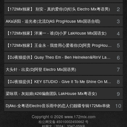
2
【172Mix独家】 别安 - 真的爱你(Dj钉头 Electro Mix粤语男)
3
AKa诉阳 - 追光者(北流DjAS ProgHouse Mix国语合唱)
4
【172Mix独家】洋澜一 - 谁(Dj小罗 LakHouse Mix国语女)
5
【172Mix独家】王金永 - 我曾用心爱着你(Dj阿贵 ProgHouse Mix国语男)
6
【DJ夜猫提供】Quay Theo Em - Ben Heineken&RinV LakHouse Mix
7
大头针 - 出卖(Dj阿登 Electro Mix国语男)
8
【DJ夜猫提供】KEY STUDIO - Give It To Me Shine On Me By Lambo Thea
9
梁咏琪 - 灰姑娘(426编曲团队 LakHouse Mix粤语女)
10
DjAkc-全粤语Electro音乐雨中的恋人们靓碟专辑172Mix串烧
Copyright © 2026 www.172mix.com
桂公网安备 45010002450662 号
桂网文〔2024〕3347-059号