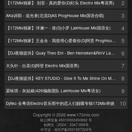
2
【172Mix独家】 别安 - 真的爱你(Dj钉头 Electro Mix粤语男)
3
AKa诉阳 - 追光者(北流DjAS ProgHouse Mix国语合唱)
4
【172Mix独家】洋澜一 - 谁(Dj小罗 LakHouse Mix国语女)
5
【172Mix独家】王金永 - 我曾用心爱着你(Dj阿贵 ProgHouse Mix国语男)
6
【DJ夜猫提供】Quay Theo Em - Ben Heineken&RinV LakHouse Mix
7
大头针 - 出卖(Dj阿登 Electro Mix国语男)
8
【DJ夜猫提供】KEY STUDIO - Give It To Me Shine On Me By Lambo Thea
9
梁咏琪 - 灰姑娘(426编曲团队 LakHouse Mix粤语女)
10
DjAkc-全粤语Electro音乐雨中的恋人们靓碟专辑172Mix串烧
Copyright © 2026 www.172mix.com
桂公网安备 45010002450662 号
桂网文〔2024〕3347-059号
许可证：桂ICP备2021007224号