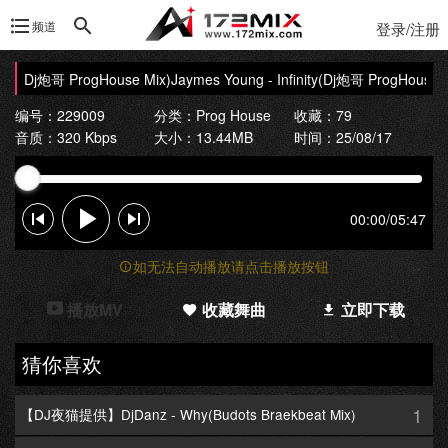
频道
登录/注册
nity(Dj炮哥 ProgHouse Mix)
Jaymes Young - Infinity(Dj炮哥 ProgHouse M
编号：229009
分类：
Prog House
收藏：79
音质：320 Kbps
大小：13.44MB
时间：25/08/17
00:00
/
05:47
如无法自动播放请点击播放按钮
播放MV
收藏舞曲
立即下载
猜你喜欢
1
【DJ夜猫提供】DjDanz - Why(Budots Braekbeat Mix)