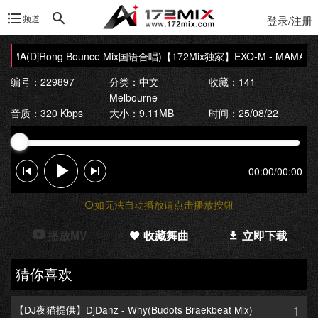
频道
登录/注册
AMA(DjRong Bounce Mix国语合唱)
【172Mix独家】EXO-M - MAMA(DjR
编号：229897
分类：
中文
收藏：141
Melbourne
音质：320 Kbps
大小：9.11MB
时间：25/08/22
00:00
/
00:00
如无法自动播放请点击播放按钮
播放MV
收藏舞曲
立即下载
猜你喜欢
1
【DJ夜猫提供】DjDanz - Why(Budots Braekbeat Mix)