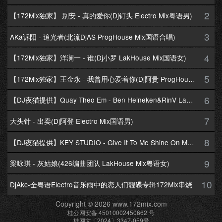
2
【172Mix独家】 别安 - 真的爱你(Dj钉头 Electro Mix粤语男)
3
AKa诉阳 - 追光者(北流DjAS ProgHouse Mix国语合唱)
4
【172Mix独家】洋澜一 - 谁(Dj小罗 LakHouse Mix国语女)
5
【172Mix独家】王金永 - 我曾用心爱着你(Dj阿贵 ProgHouse Mix国语男)
6
【DJ夜猫提供】Quay Theo Em - Ben Heineken&RinV LakHouse Mix
7
大头针 - 出卖(Dj阿登 Electro Mix国语男)
8
【DJ夜猫提供】KEY STUDIO - Give It To Me Shine On Me By Lambo Thea
9
梁咏琪 - 灰姑娘(426编曲团队 LakHouse Mix粤语女)
10
DjAkc-全粤语Electro音乐雨中的恋人们靓碟专辑172Mix串烧
Copyright © 2026 www.172mix.com
桂公网安备 45010002450662 号
桂网文〔2024〕3347-059号