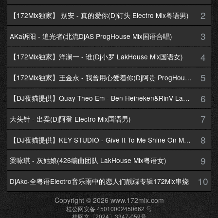
2
【172Mix独家】 别安 - 真的爱你(Dj钉头 Electro Mix粤语男)
3
AKa诉阳 - 追光者(北流DjAS ProgHouse Mix国语合唱)
4
【172Mix独家】洋澜一 - 谁(Dj小罗 LakHouse Mix国语女)
5
【172Mix独家】王金永 - 我曾用心爱着你(Dj阿贵 ProgHouse Mix国语男)
6
【DJ夜猫提供】Quay Theo Em - Ben Heineken&RinV LakHouse Mix
7
大头针 - 出卖(Dj阿登 Electro Mix国语男)
8
【DJ夜猫提供】KEY STUDIO - Give It To Me Shine On Me By Lambo Thea
9
梁咏琪 - 灰姑娘(426编曲团队 LakHouse Mix粤语女)
10
DjAkc-全粤语Electro音乐雨中的恋人们靓碟专辑172Mix串烧
Copyright © 2026 www.172mix.com
桂公网安备 45010002450662 号
桂网文〔2024〕3347-059号