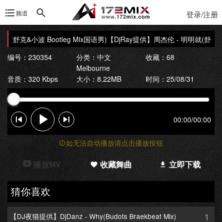
频道
登录/注册
(舒克&小波 Bootleg Mix国语男)
【DjRay提供】周杰伦 - 明明就(舒克&小波
编号：230354
分类：
中文
收藏：68
Melbourne
音质：320 Kbps
大小：8.22MB
时间：25/08/31
00:00
/
00:00
如无法自动播放请点击播放按钮
播放MV
收藏舞曲
立即下载
猜你喜欢
1
【DJ夜猫提供】DjDanz - Why(Budots Braekbeat Mix)