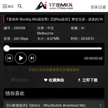
频道
登录/注册
w.T黄恭梓 Bootleg Mix国语男)
【DjRay提供】摩登兄弟 - 讲真的(Yellow.
编号：230358
分类：
中文
收藏：41
Melbourne
音质：320 Kbps
大小：8.67MB
时间：25/08/31
00:00
/
03:42
如无法自动播放请点击播放按钮
播放MV
收藏舞曲
立即下载
猜你喜欢
1
【DJ夜猫提供】DjDanz - Why(Budots Braekbeat Mix)