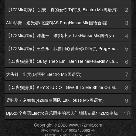
2
【172Mix独家】 别安 - 真的爱你(Dj钉头 Electro Mix粤语男)
3
AKa诉阳 - 追光者(北流DjAS ProgHouse Mix国语合唱)
4
【172Mix独家】洋澜一 - 谁(Dj小罗 LakHouse Mix国语女)
5
【172Mix独家】王金永 - 我曾用心爱着你(Dj阿贵 ProgHouse Mix国语男)
6
【DJ夜猫提供】Quay Theo Em - Ben Heineken&RinV LakHouse Mix
7
大头针 - 出卖(Dj阿登 Electro Mix国语男)
8
【DJ夜猫提供】KEY STUDIO - Give It To Me Shine On Me By Lambo Thea
9
梁咏琪 - 灰姑娘(426编曲团队 LakHouse Mix粤语女)
10
DjAkc-全粤语Electro音乐雨中的恋人们靓碟专辑172Mix串烧
Copyright © 2026 www.172mix.com
桂公网安备 45010002450662 号
桂网文〔2024〕3347-059号