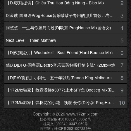
2
【DJ夜猫提供】Chiều Thu Họa Bóng Nàng - Bibo Mix
3
Dj金诚-国粤语ProgHouse音乐啵啵子专用的那几首歌儿专辑172Mix串烧
4
阿悠悠 - 一生与你擦肩而过(Dj欧东 ProgHouse Mix国语女)Dj小耀修改
5
Next Level - Thien Matthew
6
【Dj夜猫提供】Wudaokeli - Best Friend(Hard Bounce Mix)
7
肇庆DjDFG-国粤语Electro音乐毒药好听抒情专辑172Mix串烧
8
【DjRAY提供】小阿七 - 五十年以后(Panda King Melbourne Mix国语女)
9
【172Mix独家】故意没接&3977(止水&FY鱼 Bootleg Mix国语男)
10
【172Mix独家】弹棉花的小花 - 顿啦 爱你(Dj小罗 ProgHouse Mix国语女)v2
Copyright © 2026 www.172mix.com
桂公网安备 45010002450662 号
桂网文〔2024〕3347-059号
许可证：桂ICP备2021007224号