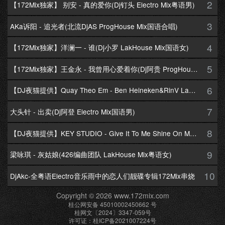
2
【172Mix独家】 别安 - 真的爱你(Dj钉头 Electro Mix粤语男)
3
AKa诉阳 - 追光者(北流DjAS ProgHouse Mix国语合唱)
4
【172Mix独家】洋澜一 - 谁(Dj小罗 LakHouse Mix国语女)
5
【172Mix独家】王金永 - 我曾用心爱着你(Dj阿贵 ProgHouse Mix国语男)
6
【DJ夜猫提供】Quay Theo Em - Ben Heineken&RinV LakHouse Mix
7
大头针 - 出卖(Dj阿登 Electro Mix国语男)
8
【DJ夜猫提供】KEY STUDIO - Give It To Me Shine On Me By Lambo Thea
9
梁咏琪 - 灰姑娘(426编曲团队 LakHouse Mix粤语女)
10
DjAkc-全粤语Electro音乐雨中的恋人们靓碟专辑172Mix串烧
Copyright © 2026 www.172mix.com
桂公网安备 45010002450662 号
桂网文〔2024〕3347-059号
许可证：桂ICP备2021007224号