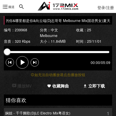
频道
登录/注册
天的你&哪里都是你&向云端(Dj志哥哥 Melbourne Mix国语男女)
夏天的你&
编号：239968
分类：
中文
收藏：25
Melbourne
音质：320 Kbps
大小：11.84MB
时间：25/11/01
00:00
/
05:09
如无法自动播放请点击播放按钮
播放MV
收藏舞曲
立即下载
猜你喜欢
1
娴姐 - 千千阙歌(DjLC Electro Mix粤语女)