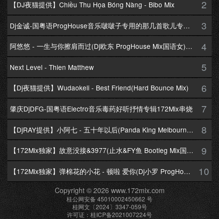
2
【DJ夜猫提供】Chiều Thu Họa Bóng Nàng - Bibo Mix
3
Dj金诚-国粤语ProgHouse音乐啵啵子专用的那几首歌儿专辑172Mix串烧
4
阿悠悠 - 一生与你擦肩而过(Dj欧东 ProgHouse Mix国语女)Dj小耀修改
5
Next Level - Thien Matthew
6
【Dj夜猫提供】Wudaokeli - Best Friend(Hard Bounce Mix)
7
肇庆DjDFG-国粤语Electro音乐毒药好听抒情专辑172Mix串烧
8
【DjRAY提供】小阿七 - 五十年以后(Panda King Melbourne Mix国语女)
9
【172Mix独家】故意没接&3977(止水&FY鱼 Bootleg Mix国语男)
10
【172Mix独家】弹棉花的小花 - 顿啦 爱你(Dj小罗 ProgHouse Mix国语女)v2
Copyright © 2026 www.172mix.com
桂公网安备 45010002450662 号
桂网文〔2024〕3347-059号
许可证：桂ICP备2021007224号