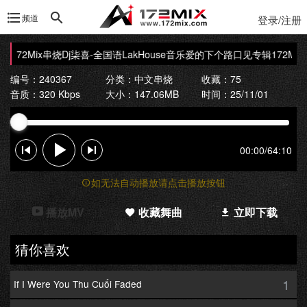
频道
登录/注册
172Mix串烧
Dj柒喜-全国语LakHouse音乐爱的下个路口见专辑172Mix
编号：240367
分类：
中文串烧
收藏：75
音质：320 Kbps
大小：147.06MB
时间：25/11/01
00:00
/
64:10
如无法自动播放请点击播放按钮
播放MV
收藏舞曲
立即下载
猜你喜欢
1
If I Were You Thu Cuối Faded