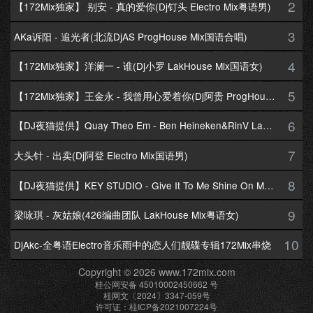
2
【172Mix独家】 别安 - 真的爱你(Dj钉头 Electro Mix粤语男)
3
AKa诉阳 - 追光者(北流DjAS ProgHouse Mix国语合唱)
4
【172Mix独家】洋澜一 - 谁(Dj小罗 LakHouse Mix国语女)
5
【172Mix独家】王金永 - 我曾用心爱着你(Dj阿贵 ProgHouse Mix国语男)
6
【DJ夜猫提供】Quay Theo Em - Ben Heineken&RinV LakHouse Mix
7
大头针 - 出卖(Dj阿登 Electro Mix国语男)
8
【DJ夜猫提供】KEY STUDIO - Give It To Me Shine On Me By Lambo Thea
9
梁咏琪 - 灰姑娘(426编曲团队 LakHouse Mix粤语女)
10
DjAkc-全粤语Electro音乐雨中的恋人们靓碟专辑172Mix串烧
Copyright © 2026 www.172mix.com
桂公网安备 45010002450662 号
桂网文〔2024〕3347-059号
许可证：桂ICP备2021007224号