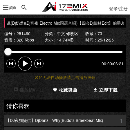
频道
登录/注册
说(Dj奶盖&Dj宵夜 Electro Mix国语合唱)
【四会Dj细林Edit】伯爵Johnny
编号：251460
分类：
中文 修改区
收藏：73
音质：320 Kbps
大小：14.74MB
时间：25/12/25
00:00
/
06:21
如无法自动播放请点击播放按钮
播放MV
收藏舞曲
立即下载
猜你喜欢
1
【DJ夜猫提供】DjDanz - Why(Budots Braekbeat Mix)