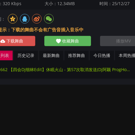
320 Kbps
大小：12.34MB
时间：25/12/27
到：
提示：下载的舞曲不会有广告音插入音乐中
下载舞曲
收藏舞曲
播放MV
放列表
历史记录
最新舞曲
推荐舞曲
今日热播
本周热
251662 【四会Dj细林Edit】休眠火山 - 第57次取消发送(Dj阿颖 ProgHouse Mix国语男)