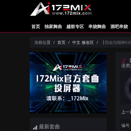
首页
独家舞曲
越鼓专区
串烧舞曲
酒吧串烧
当前位置
首页
中文 修改区
【四会Dj细林Edi
【
语男
编号：
最新套曲