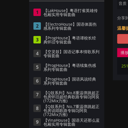
音质：
【LakHouse】粤语打雀英雄传
1
包厢实用专辑套曲
分享
【ElectroHouse】国语体面伤
2
温馨
感系列专辑套曲
【ProgHouse】粤语谭校长经
3
典怀旧专辑套曲
【空灵鼓】国语记事本情歌系列
播
4
专辑套曲
【ProgHouse】粤语续集伤感
5
系列专辑套曲
【ProgHouse】国语风说经典
6
系列专辑套曲
【Q鼓系列】No.8重温弹跳超正
7
包房怀旧超经典歌路专辑DJ阿良
(172Mix力推)
【Q鼓系列】No.7重温弹跳超正
8
包房说唱歌路专辑DJ阿良
(172Mix力推)
【VinaHouse】国语天还那么蓝
9
包厢实用专辑套曲