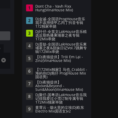
Dont Cha - Vavh Fixx
1
Hung(VinaHouse Mix)
Dj金诚-全国语ProgHouse音乐
2
我不该用情甲乙丙丁抖音专辑
172独家串烧
Dj叶仔-全英文LakHouse音乐精
3
选近期热播柬埔寨之夜专辑
172Mix串烧
Dj蛋挞-全国语LakHouse音乐柬
4
埔寨之夜&甜妹日记Vol.7跳舞专
播
辑172Mix串烧
【Dj夜猫提供】Trói Em Lại -
5
Zinz(VinaHouse Mix)
【172Mix独家】马也_Crabbit -
6
海屿你(Dj炮仔 ProgHouse Mix
国语男)
【Dj夜猫提供】
7
Above&Beyond -
Sun&Moon(VinaHouse Mix)
Dj聚仔-国粤语LakHouse音乐我
8
记得我爱过小雪订制专属专辑
172Mix独家串烧
黄霄云 - 烟火里的尘埃(Dj欧东
9
Electro Mix国语女)v2