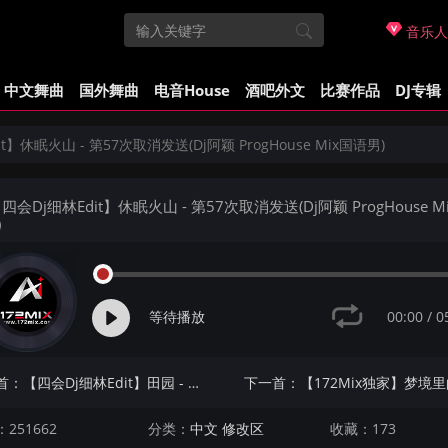
音乐人
中文舞曲
国外舞曲
电音House
酒吧外文
比赛作品
DJ专辑
t】休眠火山 - 第57次取消发送(Dj阿颖 ProgHouse Mix国语男)
四会Dj细林Edit】休眠火山 - 第57次取消发送(Dj阿颖 ProgHouse M
)
00:00
/
0
等待播放
上一首：【四会Dj细林Edit】田园 - 后来的后来(Dj阿贵 ProgHouse Mix国语女)
251662
分类：
中文 修改区
收藏：173