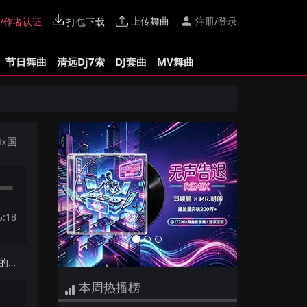
上传舞曲
注册/登录
/作者认证
打包下载
节日舞曲
清远Dj7索
DJ套曲
MV舞曲
Previous
Next
ix国
5:18
下一首：【172Mix独家】梦境里的算法 - 给未来的自己(Dj小麒 Electro Mix国语男)
本周热播榜