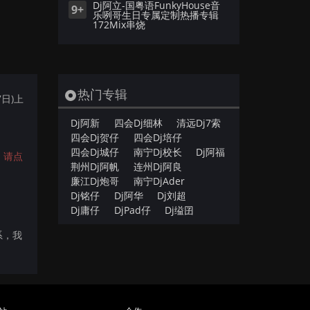
Dj阿立-国粤语FunkyHouse音
9+
乐咧哥生日专属定制热播专辑
172Mix串烧
热门专辑
7日)上
Dj阿新
四会Dj细林
清远Dj7索
四会Dj贺仔
四会Dj培仔
四会Dj城仔
南宁Dj校长
Dj阿福
，
请点
荆州Dj阿帆
连州Dj阿良
廉江Dj炮哥
南宁DjAder
Dj铭仔
Dj阿华
Dj刘超
Dj庸仔
DjPad仔
Dj缢囝
系，我