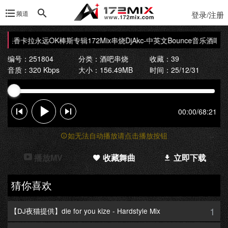
频道
登录/注册
场苹果香卡拉永远OK棒斯专辑172Mix串烧
DjAkc-中英文Bounce音乐酒吧
编号：251804
分类：
酒吧串烧
收藏：39
音质：320 Kbps
大小：156.49MB
时间：25/12/31
00:00
/
68:21
如无法自动播放请点击播放按钮
播放MV
收藏舞曲
立即下载
猜你喜欢
1
【DJ夜猫提供】die for you kize - Hardstyle Mix