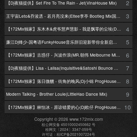
2
【Dj夜猫提供】Set Fire To The Rain - Jet(VinaHouse Mix)
3
王宇宙Leto&乔浚丞 - 若月亮没来(Eltee李亭 Bootleg Mix国语合唱)
4
【172Mix独家】东木木&虎爷慧声慧影 - 我是飘零的尘埃(Dj十三 Melbourne Mix国语男)
5
廉江Dj锋少-国粤语FunkyHouse音乐辞旧迎新带你全新启航跨年专辑172Mix串烧
6
【172Mix独家】古惑仔 - 兴波作浪(MR.朝伟 Melbourne Mix粤语男)
7
【Dj夜猫提供】Lisa - Lalisa(Inquisitive&Satoshi Bounce Mix)
8
【172Mix独家】落日微醺 - 街角的晚风(Dj小锦 ProgHouse Mix粤语女)
9
Modern Talking - Brother Louie(LittleHao Dance Mix)
10
【172Mix独家】林怡冰 - 原谅错爱的心(Dj欧仔 ProgHouse Mix粤语女)
Copyright © 2026 www.172mix.com
桂公网安备 45010002450662 号
桂网文〔2024〕3347-059号
许可证：桂ICP备2021007224号