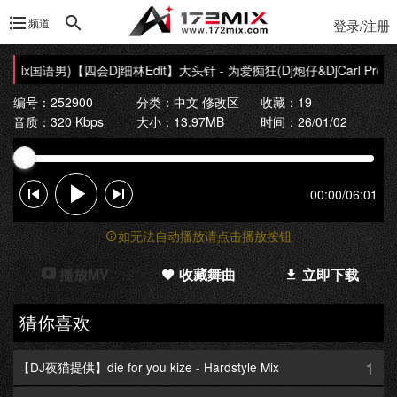
频道
登录/注册
 Mix国语男)
【四会Dj细林Edit】大头针 - 为爱痴狂(Dj炮仔&DjCarl ProgHo
编号：252900
分类：
中文 修改区
收藏：19
音质：320 Kbps
大小：13.97MB
时间：26/01/02
00:00
/
06:01
如无法自动播放请点击播放按钮
播放MV
收藏舞曲
立即下载
猜你喜欢
1
【DJ夜猫提供】die for you kize - Hardstyle Mix