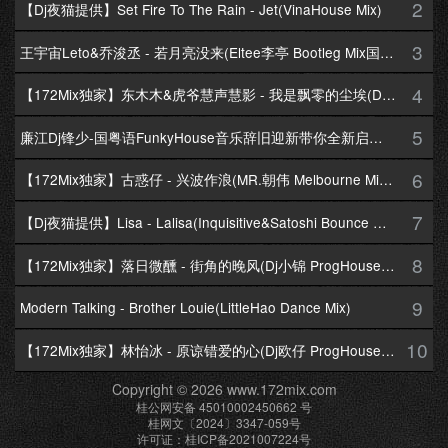
2
【Dj夜猫提供】Set Fire To The Rain - Jet(VinaHouse Mix)
3
王宇宙Leto&乔浚丞 - 若月亮没来(Eltee李亭 Bootleg Mix国语合唱)
4
【172Mix独家】东木木&虎爷慧声慧影 - 我是飘零的尘埃(Dj十三 Melbourne Mix国语男)
5
廉江Dj锋少-国粤语FunkyHouse音乐辞旧迎新带你全新启航跨年专辑172Mix串烧
6
【172Mix独家】古惑仔 - 兴波作浪(MR.朝伟 Melbourne Mix粤语男)
7
【Dj夜猫提供】Lisa - Lalisa(Inquisitive&Satoshi Bounce Mix)
8
【172Mix独家】落日微醺 - 街角的晚风(Dj小锦 ProgHouse Mix粤语女)
9
Modern Talking - Brother Louie(LittleHao Dance Mix)
10
【172Mix独家】林怡冰 - 原谅错爱的心(Dj欧仔 ProgHouse Mix粤语女)
Copyright © 2026 www.172mix.com
桂公网安备 45010002450662 号
桂网文〔2024〕3347-059号
许可证：桂ICP备2021007224号