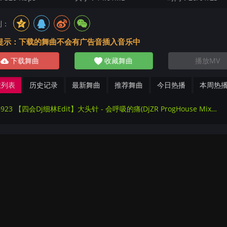
到：
提示：下载的舞曲不会有广告音插入音乐中
下载舞曲
收藏舞曲
播放MV
放列表
历史记录
最新舞曲
推荐舞曲
今日热播
本周热
256923 【四会Dj细林Edit】大头针 - 会呼吸的痛(DjZR ProgHouse Mix国语男)