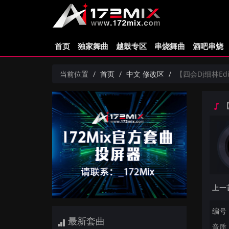
首页
独家舞曲
越鼓专区
串烧舞曲
酒吧串烧
当前位置
首页
中文 修改区
【四会Dj细林Edit
【
编号：
最新套曲
音质：