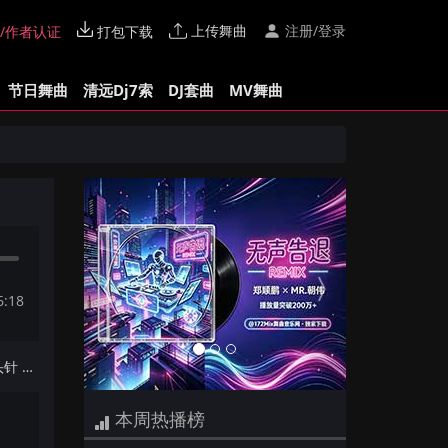
上传舞曲
注册/登录
/作者认证
打包下载
节日舞曲
清远Dj7索
DJ套曲
MV舞曲
Previous
Next
6:18
下一首：【四会Dj细林Edit】大头针 - 一言难尽(Dj阿贵 ProgHouse Mix国语男)
本周热播榜