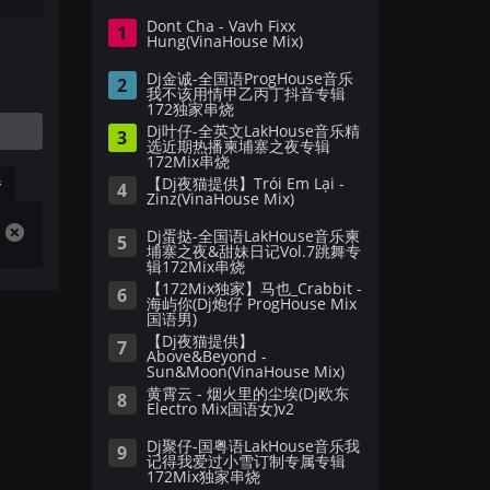
Dont Cha - Vavh Fixx
1
Hung(VinaHouse Mix)
Dj金诚-全国语ProgHouse音乐
2
我不该用情甲乙丙丁抖音专辑
172独家串烧
Dj叶仔-全英文LakHouse音乐精
3
选近期热播柬埔寨之夜专辑
172Mix串烧
播
【Dj夜猫提供】Trói Em Lại -
4
Zinz(VinaHouse Mix)
Dj蛋挞-全国语LakHouse音乐柬
5
埔寨之夜&甜妹日记Vol.7跳舞专
辑172Mix串烧
【172Mix独家】马也_Crabbit -
6
海屿你(Dj炮仔 ProgHouse Mix
国语男)
【Dj夜猫提供】
7
Above&Beyond -
Sun&Moon(VinaHouse Mix)
黄霄云 - 烟火里的尘埃(Dj欧东
8
Electro Mix国语女)v2
Dj聚仔-国粤语LakHouse音乐我
9
记得我爱过小雪订制专属专辑
172Mix独家串烧