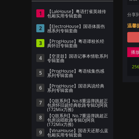
【LakHouse】粤语打雀英雄传
1
分享
包厢实用专辑套曲
温馨
【ElectroHouse】国语体面伤
2
感系列专辑套曲
【ProgHouse】粤语谭校长经
3
典怀旧专辑套曲
播
【空灵鼓】国语记事本情歌系列
4
专辑套曲
【ProgHouse】粤语续集伤感
5
系列专辑套曲
【ProgHouse】国语风说经典
6
系列专辑套曲
【Q鼓系列】No.8重温弹跳超正
7
包房怀旧超经典歌路专辑DJ阿良
(172Mix力推)
【Q鼓系列】No.7重温弹跳超正
8
包房说唱歌路专辑DJ阿良
(172Mix力推)
【VinaHouse】国语天还那么蓝
9
包厢实用专辑套曲