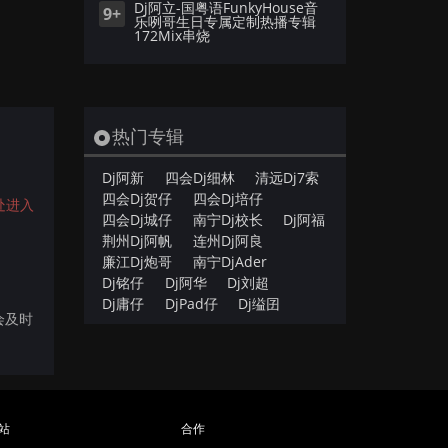
Dj阿立-国粤语FunkyHouse音
9+
乐咧哥生日专属定制热播专辑
172Mix串烧
热门专辑
。
Dj阿新
四会Dj细林
清远Dj7索
四会Dj贺仔
四会Dj培仔
处进入
四会Dj城仔
南宁Dj校长
Dj阿福
荆州Dj阿帆
连州Dj阿良
廉江Dj炮哥
南宁DjAder
Dj铭仔
Dj阿华
Dj刘超
Dj庸仔
DjPad仔
Dj缢囝
会及时
站
合作