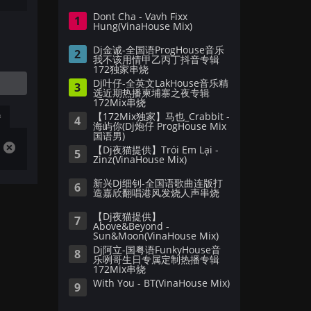
Dont Cha - Vavh Fixx
1
Hung(VinaHouse Mix)
Dj金诚-全国语ProgHouse音乐
2
我不该用情甲乙丙丁抖音专辑
172独家串烧
Dj叶仔-全英文LakHouse音乐精
3
选近期热播柬埔寨之夜专辑
172Mix串烧
播
【172Mix独家】马也_Crabbit -
4
海屿你(Dj炮仔 ProgHouse Mix
国语男)
【Dj夜猫提供】Trói Em Lại -
5
Zinz(VinaHouse Mix)
新兴Dj细钊-全国语歌曲连版打
6
造嘉欣翻唱港风发烧人声串烧
【Dj夜猫提供】
7
Above&Beyond -
Sun&Moon(VinaHouse Mix)
Dj阿立-国粤语FunkyHouse音
8
乐咧哥生日专属定制热播专辑
172Mix串烧
With You - BT(VinaHouse Mix)
9