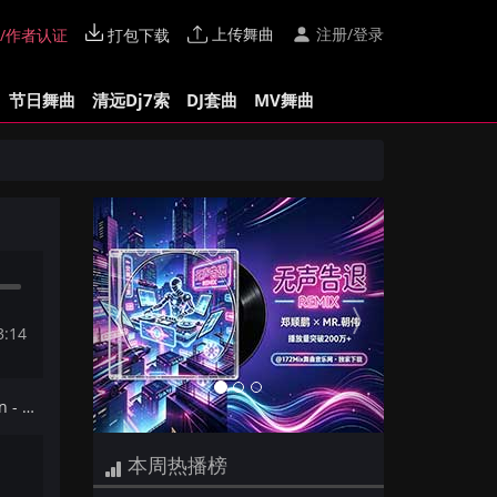
上传舞曲
注册/登录
/作者认证
打包下载
节日舞曲
清远Dj7索
DJ套曲
MV舞曲
Previous
Next
3:14
下一首：【Dj夜猫提供】Vacation - DjDanz Braekbeat Mix
本周热播榜