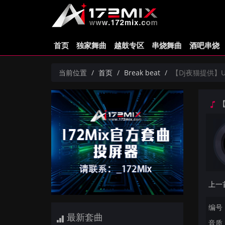
首页
独家舞曲
越鼓专区
串烧舞曲
酒吧串烧
当前位置
首页
Break beat
【Dj夜猫提供】Until
【D
编号：
最新套曲
音质：