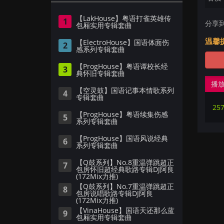
【LakHouse】粤语打雀英雄传
1
分享
包厢实用专辑套曲
温馨
【ElectroHouse】国语体面伤
2
感系列专辑套曲
【ProgHouse】粤语谭校长经
3
典怀旧专辑套曲
播
【空灵鼓】国语记事本情歌系列
4
专辑套曲
257
【ProgHouse】粤语续集伤感
5
系列专辑套曲
【ProgHouse】国语风说经典
6
系列专辑套曲
【Q鼓系列】No.8重温弹跳超正
7
包房怀旧超经典歌路专辑DJ阿良
(172Mix力推)
【Q鼓系列】No.7重温弹跳超正
8
包房说唱歌路专辑DJ阿良
(172Mix力推)
【VinaHouse】国语天还那么蓝
9
包厢实用专辑套曲