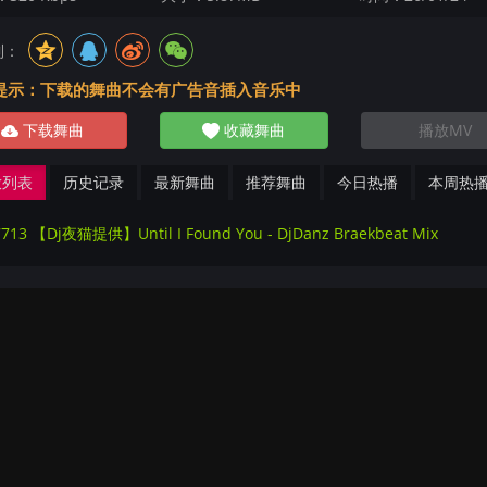
到：
提示：下载的舞曲不会有广告音插入音乐中
下载舞曲
收藏舞曲
播放MV
放列表
历史记录
最新舞曲
推荐舞曲
今日热播
本周热
713 【Dj夜猫提供】Until I Found You - DjDanz Braekbeat Mix