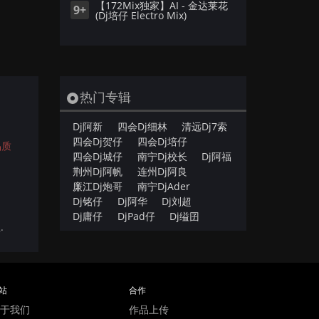
【172Mix独家】AI - 金达莱花
9+
(Dj培仔 Electro Mix)
热门专辑
Dj阿新
四会Dj细林
清远Dj7索
四会Dj贺仔
四会Dj培仔
品质
四会Dj城仔
南宁Dj校长
Dj阿福
荆州Dj阿帆
连州Dj阿良
廉江Dj炮哥
南宁DjAder
Dj铭仔
Dj阿华
Dj刘超
Dj庸仔
DjPad仔
Dj缢囝
.
站
合作
于我们
作品上传