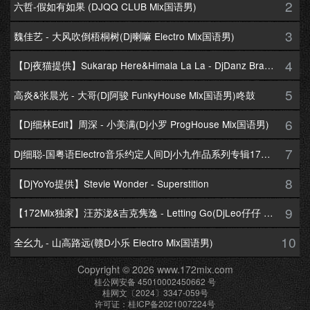
2
六哲-假如有如果 (DJQQ CLUB Mix国语男)
3
魏佳艺 - 大风吹倒梧桐树(Dj喇嘛 Electro Mix国语男)
4
【Dj夜猫提供】Sukarap Here&Himala La La - DjDanz Braekbeat Mix
5
高炎&张晨光 - 大哥(Dj阿骏 FunkyHouse Mix国语男)咚鼓
6
【Dj细林Edit】周深 - 小美满(Dj小罗 ProgHouse Mix国语男)
7
Dj细聪-国粤语Electro音乐约定人间Dj小九作品系列专辑172Mix串烧
8
【DjYoYo提供】Stevie Wonder - Superstition
9
【172Mix独家】汪苏泷&吉克隽逸 - Letting Go(DjLeo仔仔 Electro Mix国语合唱)
10
全幺九 - 山高路远(赣D小乐 Electro Mix国语男)
Copyright © 2026 www.172mix.com
桂公网安备 45010002450662 号
桂网文〔2024〕3347-059号
许可证：桂ICP备2021007224号