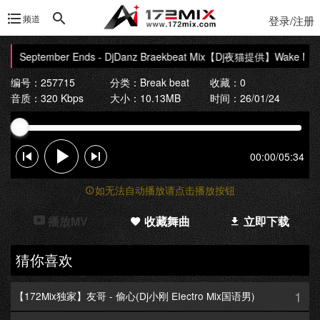
频道
登录/注册
ptember Ends - DjDanz Braekbeat Mix
【Dj夜猫提供】Wake Me Up Wh
编号：257715
分类：
Break beat
收藏：0
音质：320 Kbps
大小：10.13MB
时间：26/01/24
00:00
/
05:34
如无法自动播放请点击播放按钮
播放MV
收藏舞曲
立即下载
猜你喜欢
1
【172Mix独家】友哥 - 偷心(Dj小刚 EIectro Mix国语男)