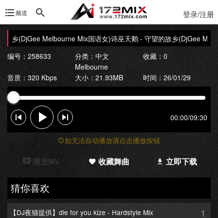
频道
登录/注册
(DjGee Melbourne Mix国语女)
诗巫天鹅 - 守望的故乡(DjGee Melbou
编号：258633
分类：
中文
收藏：0
Melbourne
音质：320 Kbps
大小：21.93MB
时间：26/01/29
00:00
/
09:30
如无法自动播放请点击播放按钮
播放MV
收藏舞曲
立即下载
猜你喜欢
1
【DJ夜猫提供】die for you kize - Hardstyle Mix