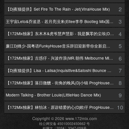
2
【Dj夜猫提供】Set Fire To The Rain - Jet(VinaHouse Mix)
3
王宇宙Leto&乔浚丞 - 若月亮没来(Eltee李亭 Bootleg Mix国语合唱)
4
【172Mix独家】东木木&虎爷慧声慧影 - 我是飘零的尘埃(Dj十三 Melbourne Mix国语男)
5
廉江Dj锋少-国粤语FunkyHouse音乐辞旧迎新带你全新启航跨年专辑172Mix串烧
6
【172Mix独家】古惑仔 - 兴波作浪(MR.朝伟 Melbourne Mix粤语男)
7
【Dj夜猫提供】Lisa - Lalisa(Inquisitive&Satoshi Bounce Mix)
8
【172Mix独家】落日微醺 - 街角的晚风(Dj小锦 ProgHouse Mix粤语女)
9
Modern Talking - Brother Louie(LittleHao Dance Mix)
10
【172Mix独家】林怡冰 - 原谅错爱的心(Dj欧仔 ProgHouse Mix粤语女)
Copyright © 2026 www.172mix.com
桂公网安备 45010002450662 号
桂网文〔2024〕3347-059号