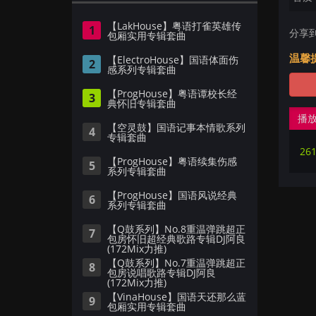
【LakHouse】粤语打雀英雄传
1
分享
包厢实用专辑套曲
温馨
【ElectroHouse】国语体面伤
2
感系列专辑套曲
【ProgHouse】粤语谭校长经
3
典怀旧专辑套曲
播
【空灵鼓】国语记事本情歌系列
4
专辑套曲
26
【ProgHouse】粤语续集伤感
5
系列专辑套曲
【ProgHouse】国语风说经典
6
系列专辑套曲
【Q鼓系列】No.8重温弹跳超正
7
包房怀旧超经典歌路专辑DJ阿良
(172Mix力推)
【Q鼓系列】No.7重温弹跳超正
8
包房说唱歌路专辑DJ阿良
(172Mix力推)
【VinaHouse】国语天还那么蓝
9
包厢实用专辑套曲