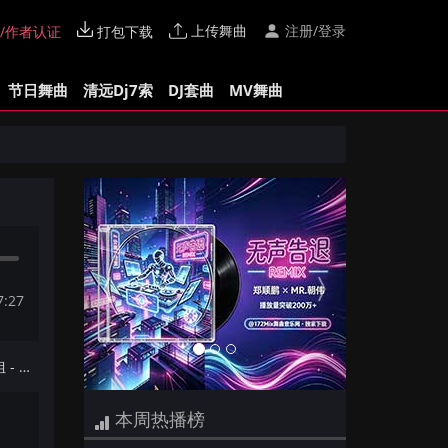
上传舞曲
注册/登录
/作者认证
打包下载
节日舞曲
清远Dj7索
DJ套曲
MV舞曲
Previous
Next
7:27
下一首：【Dj夜猫提供】莫叫姐姐 - 当我娶过她(Tuank&Kim Leo LakHouse Mix国语女)
本周热播榜