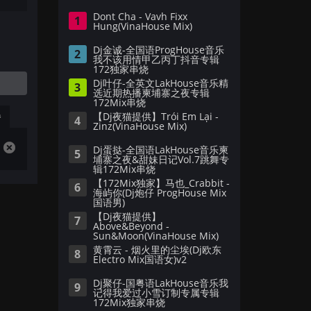
Dont Cha - Vavh Fixx
1
Hung(VinaHouse Mix)
Dj金诚-全国语ProgHouse音乐
2
我不该用情甲乙丙丁抖音专辑
172独家串烧
Dj叶仔-全英文LakHouse音乐精
3
选近期热播柬埔寨之夜专辑
172Mix串烧
播
【Dj夜猫提供】Trói Em Lại -
4
Zinz(VinaHouse Mix)
Dj蛋挞-全国语LakHouse音乐柬
5
埔寨之夜&甜妹日记Vol.7跳舞专
辑172Mix串烧
【172Mix独家】马也_Crabbit -
6
海屿你(Dj炮仔 ProgHouse Mix
国语男)
【Dj夜猫提供】
7
Above&Beyond -
Sun&Moon(VinaHouse Mix)
黄霄云 - 烟火里的尘埃(Dj欧东
8
Electro Mix国语女)v2
Dj聚仔-国粤语LakHouse音乐我
9
记得我爱过小雪订制专属专辑
172Mix独家串烧