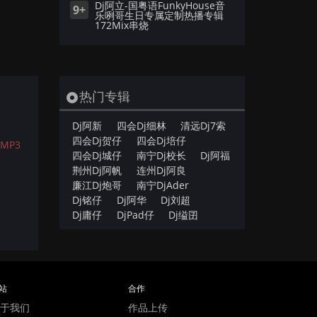
Dj阿立-国粤语FunkyHouse音
9+
乐咧哥生日专属定制热播专辑
172Mix串烧
热门专辑
Dj阿新
四会Dj细林
清远Dj7索
四会Dj贺仔
四会Dj培仔
MP3
四会Dj城仔
南宁Dj校长
Dj阿福
荆州Dj阿帆
连州Dj阿良
廉江Dj炮哥
南宁DjAder
Dj铭仔
Dj阿华
Dj刘超
Dj庸仔
DjPad仔
Dj缢囝
站
合作
于我们
作品上传