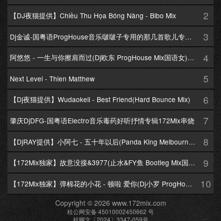
2
【DJ夜猫提供】Chiều Thu Họa Bóng Nàng - Bibo Mix
3
Dj金诚-国粤语ProgHouse音乐啵啵子专用的那几首歌儿专辑172Mix串烧
4
阿悠悠 - 一生与你擦肩而过(Dj欧东 ProgHouse Mix国语女)Dj小耀修改
5
Next Level - Thien Matthew
6
【Dj夜猫提供】Wudaokeli - Best Friend(Hard Bounce Mix)
7
肇庆DjDFG-国粤语Electro音乐毒药好听抒情专辑172Mix串烧
8
【DjRAY提供】小阿七 - 五十年以后(Panda King Melbourne Mix国语女)
9
【172Mix独家】故意没接&3977(止水&FY鱼 Bootleg Mix国语男)
10
【172Mix独家】弹棉花的小花 - 顿啦 爱你(Dj小罗 ProgHouse Mix国语女)v2
Copyright © 2026 www.172mix.com
桂公网安备 45010002450662 号
桂网文〔2024〕3347-059号