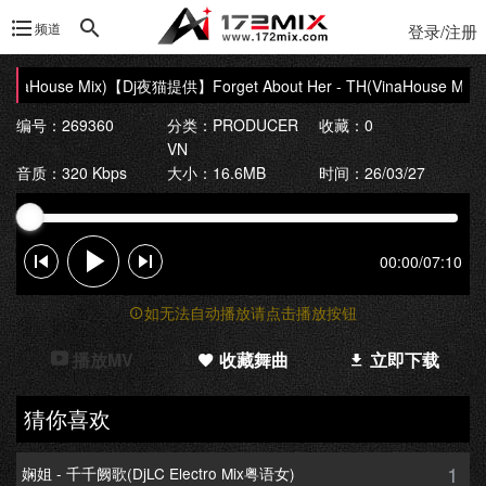
频道
登录/注册
naHouse Mix)
【Dj夜猫提供】Forget About Her - TH(VinaHouse Mix)
编号：269360
分类：
PRODUCER
收藏：0
VN
音质：320 Kbps
大小：16.6MB
时间：26/03/27
00:00
/
07:10
如无法自动播放请点击播放按钮
播放MV
收藏舞曲
立即下载
猜你喜欢
1
娴姐 - 千千阙歌(DjLC Electro Mix粤语女)